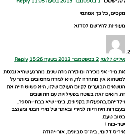
רות יששכר
1 בספטמבר 2013 בשעה 11:05
Reply
מקסים, כל כך אסתטי
מעוניינת להירשם לסדנא
איריס דלומי
2 בספטמבר 2013 בשעה 15:26
Reply
את מירי אני מכירה ומוקירה מזה שנים. מהרגע שהיא נכנסת
למשהוא אין מתחרה לה, היא למדה מהטובים ביותר על
הנושאים הבוערים לקיום העולם שלנו, היא פשוט חייה את
זה. רואים זאת בשטח בפעילויות עם התושבים
וילדייהם,בהפעלות בקניונים, בימיי שיא בבתי-הספר,
בעבודות היחודיות למירי ובאתר של מירי הבנוי ומעוצב
בטוב טעם.
ישר-כוח !
איריס דלומי, ביה"ס סביונים, אור-יהודה