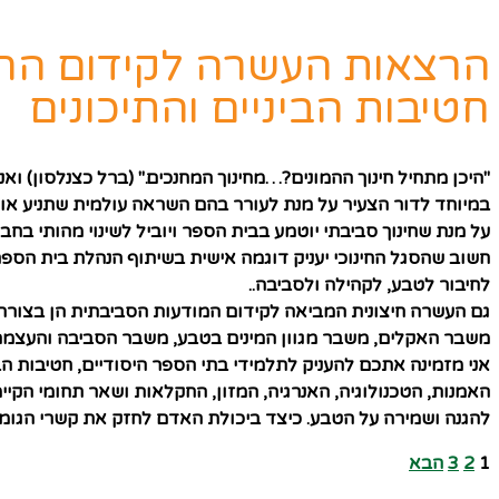
הרצאות העשרה לקידום החינ
חטיבות הביניים והתיכונים
"היכן מתחיל חינוך ההמונים?…מחינוך המחנכים." (ברל כצנלסון) ו
במיוחד לדור הצעיר על מנת לעורר בהם השראה עולמית שתניע אותם
על מנת שחינוך סביבתי יוטמע בבית הספר ויוביל לשינוי מהותי ב
חשוב שהסגל החינוכי יעניק דוגמה אישית בשיתוף הנהלת בית הס
לחיבור לטבע, לקהילה ולסביבה..
גם העשרה חיצונית המביאה לקידום המודעות הסביבתית הן בצורת 
משבר האקלים, משבר מגוון המינים בטבע, משבר הסביבה והעצמה
אני מזמינה אתכם להעניק לתלמידי בתי הספר היסודיים, חטיבות ה
האמנות, הטכנולוגיה, האנרגיה, המזון, החקלאות ושאר תחומי הקי
להגנה ושמירה על הטבע. כיצד ביכולת האדם לחזק את קשרי הגומל
1
2
3
הבא