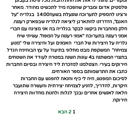
ומקוריים. נהנתי לראות את ההתלהבות מכל פיסת בקבוק
פלסטיק אדום ומבריק שהפכה מיד לתכשיט מהודר. מאחר
ורצינו להספיק לתערוכה שננעלת בשעה14:00 בגלריה "על
האגם", הזדרזנו להתארגן ליציאה לגלריה שבפארק רעננה.
חלק מהחברות ביקשו לבקר בגלריה בה אני מציגה עם חברי
אמני רעננה בתערוכה "אמני רעננה על המפה". עשיתי שיח
גלריה על היצירות של חברי האמנים ועל והיצירה שלי "מנוע
צמיחה" המשקפת מבט מחלוני בתיעוד על עץ הבוהיניה הגדל
בחצרי המשתנה ב4 עונות השנה במטרה לעודד את השטחים
הירוקים בעירי. הצטלמנו למזכרת ליד היצירה ובסיום החברות
כתבו את התרשמותם בספר האורחים.
לסיכום המפגש, היה לי כיף והנאה להפגש עם החברות
היקרות, להדריך, להניע לצמיחה יצירתית והעשרה שתועבר
הלאה לאנשים אחרים ובכך לגלות ולהנות מחדוות היצירה
הירוקה.
1
2
הבא