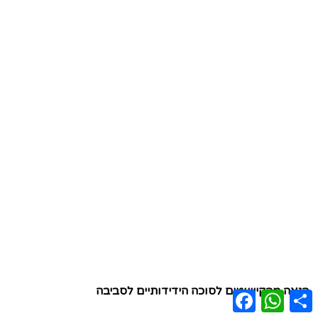
הנאה מהקישוטים לסוכה הידידותיים לסביבה
Facebook
WhatsApp
Share