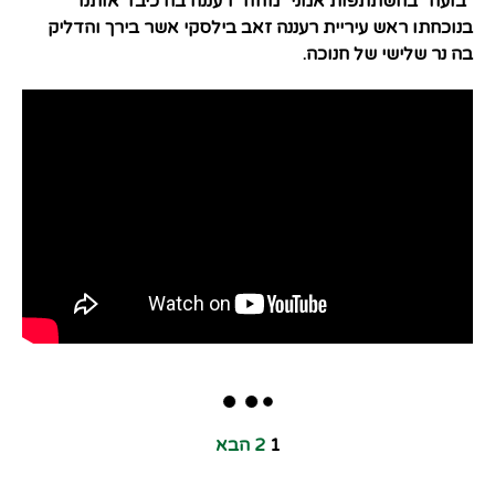
"בועה" בהשתתפות אמני "מוזה" רעננה בה כיבד אותנו
בנוכחתו ראש עיריית רעננה זאב בילסקי אשר בירך והדליק
בה נר שלישי של חנוכה.
1
2
הבא