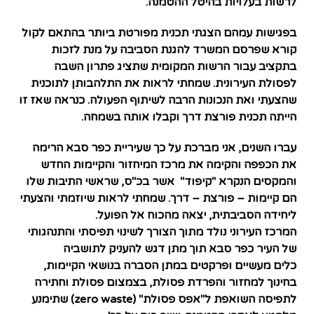
לרשות בעלויות בהיטל ההטמנה.
בפגישות עמהם הצגתי תכנית מפורטת ביותר בהתאם לקול
קורא שפרסם המשרד להגנת הסביבה על מנת לזכות
בתקציב עבור הרשות המקומית שתציג פתרון השבה
לפסולת העירונית. שמחתי לראות את התלהבותן לתוכנית
שהצעתי ואת הנכונות הרבה לשיתוף הפעולה. כנראה שאז זו
הייתה תכנית פורצת דרך וקבלו אותה בשמחה.
עברו השנים, אני מברכת על כך שעיריית כפר סבא הרימה
את הכפפה והקימה את מרכז המיחזור והקיימות החדש
והמקסים הנקרא
"קיפוד"
אשר בכ"ס, שראשי התיבות שלו
הם
קי
ימות –
פו
רצת –
ד
רך. שמחתי לראות שיוזמתי והצעתי
ליחידה הסביבתית, יצאה מהכוח אל הפועל.
המרכז העירוני נולד מתוך הצורך לשינוי תפיסתי והתנהגותי
של העיר כפר סבא תוך מתן דגש להעניק לתושביה
כלים מעשיים ופרקטים במתן הסברה בנושאי הקיימות,
בחינוך למחזור והפרדת פסולת, בצמצום פסולת וחתירה
לתפיסה השואפת ל"אפס פסולת" (zero waste) שתימנע