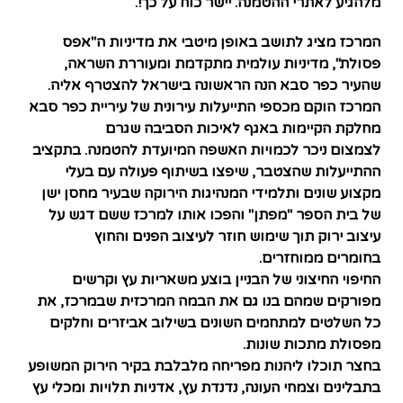
מלהגיע לאתרי ההטמנה.
יישר כוח על כך!.
המרכז מציג לתושב באופן מיטבי את מדיניות
ה"אפס
פסולת",
מדיניות עולמית מתקדמת ומעוררת השראה,
שהעיר כפר סבא הנה הראשונה בישראל להצטרף אליה
.
המרכז הוקם מכספי התייעלות עירונית של עיריית כפר סבא
מחלקת הקיימות באגף לאיכות הסביבה שגרם
לצמצום ניכר לכמויות האשפה המיועדת להטמנה. בתקציב
ההתייעלות שהצטבר, שיפצו בשיתוף פעולה עם בעלי
מקצוע שונים ותלמידי המנהיגות הירוקה שבעיר מחסן ישן
של בית הספר "מפתן" והפכו אותו למרכז ששם דגש על
עיצוב ירוק תוך שימוש חוזר לעיצוב הפנים והחוץ
בחומרים ממוחזרים.
החיפוי החיצוני של הבניין בוצע משאריות עץ וקרשים
מפורקים שמהם בנו גם את הבמה המרכזית שבמרכז, את
כל השלטים למתחמים השונים בשילוב אביזרים וחלקים
מפסולת מתכות שונות.
בחצר תוכלו ליהנות מפריחה מלבלבת בקיר הירוק המשופע
בתבלינים וצמחי העונה, נדנדת עץ, אדניות תלויות ומכלי עץ