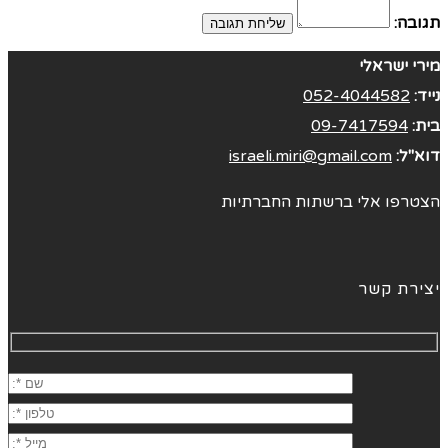
תגובה:
מירי ישראלי
נייד:
052-4044582
בית:
09-7417594
דוא"ל:
israeli.miri@gmail.com
הצטרפו אלי ברשתות החברתיות
יצירת קשר