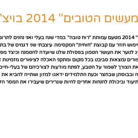
ם" 2014 בויצ"ו הדסים
פעילות התנדבותית למען הקהילה והסביבה ב"יום המעשים הטובים" 2014 מטעם עמותת "רוח טובה
ימוש חוזר עם קבוצת "חוחית" המקסימה. עיצבתי שני דגמים של בתי
יג לנוער את העושר הטמון בפסולת שלנו שיועדה להטמנה וכיצד מפי
ורים נמצאות סביבנו בכל מקום ומתקני האכלה לציפורים מזמינות א
 הצורך לשמור על הטבע, לפתח מודעות לצורכיהם של בעלי-חיים ו
ייה ובבוסתן שבחצר וכעת התלמידים ידאגו למזון ושתייה להביא את
בתיעוד וביכולת להנחות אחרים להיות שגרירים שיעבירו את המסר 