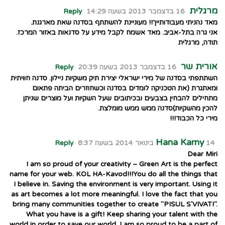
מרגלית
16 בדצמבר 2013 בשעה 14:29
Reply
מאד נהניתי מעבודותייך!! מעוניינת להשתתף בסדנה שאת מארגנת.
אני גרה בתל-אביב. מאד אשמח לקבל מידע על סדנאות באזור המרכז.
תודה, מרגלית
אורית שר
16 בדצמבר 2013 בשעה 20:39
Reply
השתתפתי בסדנה של מירי ישראלי יצירת תיק משקיות ניילון. סדנה חוויתית
ומאתגרת (את הטכניקה לומדים בסדנה וכשחוזרים הביתה פתאום
מתחילים להבחין בצבעים ובכיתובים שעל השקיות ועל מוצרים שניתן
להכין מהשקיות)סדנה ממש ממש מומלצת.
מירי כל הכבוד!!!
Hana Karny
14 בינואר 2014 בשעה 8:37
Reply
Dear Miri
I am so proud of your creativity – Green Art is the perfect
name for your web. KOL HA-Kavod!!!You do all the things that
I believe in. Saving the environment is very important. Using it
as art becomes a lot more meaningful. I love the fact that you
bring many communities together to create "PISUL S'VIVATI".
What you have is a gift! Keep sharing your talent with the
world in order to save our world. I am so proud to be a part of