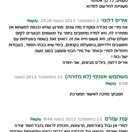
מקסים, כל כך אסתטי
מעוניינת להירשם לסדנא
איריס דלומי
2 בספטמבר 2013 בשעה 15:26
Reply
את מירי אני מכירה ומוקירה מזה שנים. מהרגע שהיא נכנסת למשהוא אין
מתחרה לה, היא למדה מהטובים ביותר על הנושאים הבוערים לקיום
העולם שלנו, היא פשוט חייה את זה. רואים זאת בשטח בפעילויות עם
התושבים וילדייהם,בהפעלות בקניונים, בימיי שיא בבתי-הספר, בעבודות
היחודיות למירי ובאתר של מירי הבנוי ומעוצב בטוב טעם.
ישר-כוח !
איריס דלומי, ביה"ס סביונים, אור-יהודה
משתמש אנונימי (לא מזוהה)
10 בספטמבר 2013 בשעה
Reply
0:08
תגובתך מחכה לאישור המערכת.
ענת עמרם
12 בספטמבר 2013 בשעה 8:46
Reply
למירי אין גבול ביצירתיות, הרעיונות, היכולת לראות בזבל חומר יצירה
מיוחד ואיכותי, הביצוע של העבודה הוא ברמה גבוהה שלפעמים שוכחים