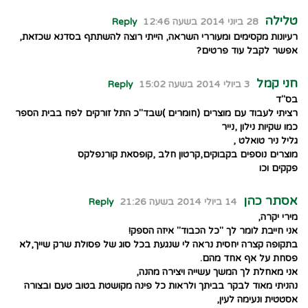
טלילה
28 ביוני 2014 בשעה 12:46
Reply
רעיונות מקסימים ומעוררי השראה, הייתי רוצה להשתתף בסדנא שכזאת,
אפשר לקבל עוד פרטים?
חני קמל
3 ביולי 2014 בשעה 15:02
Reply
בס"ד
רציתי לעבוד עם מוצרים (חומרים )שבד"כ התל זורקים לפח בבית הספר
כמו שקיות נילון ,נייר
גליל ניר טואלט ,
מוצרים נוספים בקבוקים,קרטון חלב ,קופסאת קורנפלקס
פקקים וכו
אסתר כהן
14 ביולי 2014 בשעה 21:26
Reply
מירי יקרה,
אני חייבת לומר לך "כל הכבוד" איזה הספק!
בתקופה קצרה יחסית נראה לי שנגעת בכל סוג של פסולת שרק שייך,לא
פסחת על אף אחד מהם.
אני מאחלת לך המשך עשייה ויצירה מהנה,
נהניתי מאוד לבקר בביתך ולראות כל פינה מקושטת בטוב טעם ובצורה
אסטטית ונעימה לעין,