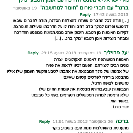
מירי ישראלי » מפגש הדרכה עם אומן הטבע "מלך
ברגר" עם חברי פורום "חומר למחשבה"
19 באוקטובר
2013 בשעה 17:43
Reply
[…] תודה לכל החברים שעזרו להצלחת הסדנה, תודה לחברים שבאו
למפגש ופרגנו למלך בלב רחב והודו לו על הדרכתו ופעילות הנימרצת
לקידום האומנות מן הטבע. חיבוק אוהב ממני.תמונות ממפגש ההדרכה
ומבחר מיצירות אומן הטבע "מלך ברג… […]
יעל פרויליך
19 באוקטובר 2013 בשעה 23:15
Reply
האמונה המשותפת לאמנים האקולוגיים יוצרת
גוונים רבים ליצירתם. הפעם זכינו לראות את פניה
של אמנותו של מלך המבטאת את אהבתו לטבע והקשר העמוק שלו איליו
מתבטא בירידה לפרטים קטנים שאינם
נחשפים לצופה הרגיל.
הצבעוניות שבעבודותיו מבטאת את שמחת החיים שלו
שלא נרמסת למרות המכשולים הנערמים בפני כל סביבתי
באשר הוא.
ישר כוח.!
ברכה
26 באוקטובר 2013 בשעה 11:51
Reply
מתענינית בהשתלמות גננות פעם בשבוע בוקר