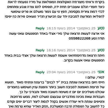
ביקרתי וראיתי מיצורתיה האקולוגיות המופלאות של מירי! נפעמתי לראות
כיצד חומרי הגלם שעוברים תחת ידה, תופסים להם צורה וצבע ומתהווים
לכדי דמות ציורית מקסימה, חפץ נוי עם גימור מושלם או פריט שימושי
להפליא! המודעות לסביבה יחד עם הכישרון הנדיר נושאים פירות כה יפים!
נטע
25 באוקטובר 2014 בשעה 16:15
Reply
אני ארצה לעשות הרצאה שלך מירי אצלי באחד המפגשים שאני עושה
תודה נטע 0558822268
נטע
25 באוקטובר 2014 בשעה 16:16
Reply
היתה הרצאה מדהימה!!!אני אשמח לעשות הרצאה שלך אצלי בבית באחד
המפגשים שאני אעשה בקרוב.
אנני
25 באוקטובר 2014 בשעה 23:04
Reply
למירי, שלום !
הייתי היום בהרצאה שנתת בבית "יד לבנים" ברעננה ונהניתי מאוד . הנושא
של תרומת האומנות לסביבה חשוב ביותר והפצת עניין השימוש בחומרים
שכולנו משליכים יום יום זו משימה חשובה מאוד ותבורכי על כך.
העבודות שאת מכינה מהדברים שבעצם הושלכו לפח, ממש מרהיבות
והטיפים שנתת ודאי יעודדו אנשים בקהל לנסות ליצור דברים יפים וקודם
כל לחשוב על הפסולת הרבה המושלכת ,הנזק האדיר שהיא גורמת ואיך