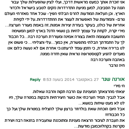
אני זוכרת אותך כמעט מראשית דרכך, ועלי לציין שהפעילות שלך עבור
הגנה על הסביבה, למען מניעת התדרדרות נזקים לטבע בישראל ולכדור
הארץ.. וכן העלאת המודעות להרס הבלתי הפיך- שכל אחד מאזרחי העולם
גורם- והמודעות של האפשרות לעצור את ההתדרדרות..על ידי לקיחת
אחריות של כולנו, בעיקר בעזרת יצירות אמנות..זה באמת מעורר הערצה…
מירי יקרה, לקחת על עצמך להיות בן נושאי הדגל בארץ למען המשימה
החשובה והעצומה הזאת בצורה אמינה ומעוררת הערכה רבה…כל הכבוד
לך על התמדתך הבלתי מתפשרת, אין כמוך…עלי והצליחי… כי פשוט אין
לנו ברירה אחרת, כי הזמן עומד לרעתנו.כי אחרת אם לא נעשה כלום אנו
מועדים להגיע לקטסטרופה נוראית שאין חזרה ממנה.
באהבה והערכה רבה
חיה נורבר
אורנה שגר
27 באוקטובר 2014 בשעה 8:53
Reply
הי מירי
יצאתי מהרצאתך המענינת עם הרבה תקוה והרבה שאלות.
אבל לגביך: תמיד הערכתי את כושר היצירתיות ודבקות במטרה שלך, היו
לנו לא מעט שיחות בנושא…
אבל היום הוכחת שאת בולדוזר ברצון שלך להצליח במטרות שלך.ועל כך
כל הכבוד!!!
את העברת לציבור הרצאה מענינת ומתוכננת שהעבירה בהנאה רבה ויצירת
סקרנות בקהל!וכמובן מודעות…