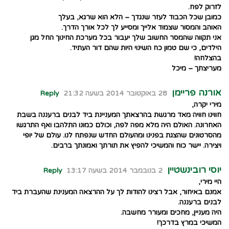
לזרוק לפח.
כמובן שכל הכבוד לעזר שנגדך – הלא הוא שרגא, בעלך
האוהב והמסור שצמוד אלייך ומסייע לך לכל אורך הדרך.
אני תקווה שהמסר החשוב שלך יעבור בכל מערכת החינוך החל מגן
הילדים, כי שם טמון כח השינוי היות שהם דור העתיד.
בהצלחה!
מעריצתך – מיכל
אורנה פריימן
28 באוקטובר 2014 בשעה 21:32
Reply
מירי יקרה,
חווינו חוויה מאד מרגשת בהרצאתך המעניינת ביד לבנים ברעננה בשבת
האחרונה. האולם היה מלא מפה לפה, וכולם כמונו התלהבו ואף התרגשו
מהסרטונים שהצגת בפנינו ומהעולם החדש שנפתח לנו. עולם של יופי
ויצירה. יישר כוח והמשיכי להפיץ את תורתך ואמונתך ברבים.
יוסי רובינשטיין
2 בנובמבר 2014 בשעה 13:17
Reply
היי מירי,
אמנם באיחור, אבל רצינו להודות לך על ההרצאה המענינת שהעברת ביד
לבנים ברעננה.
היה מעניין, מחכים ומעורר מחשבה.
המשיכי במרץ בדרכך!