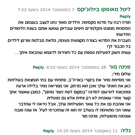
ליטל מאופקו ביולוג'יקס
7 בספטמבר 2014 בשעה 7:22
Reply
תודה רבה על סדנא מקסימה. הילדים מאוד נהנו לעצב בעצמם את
הסימניות ממגנט והקלמרים היפים שבדיוק שמשו אותם בשנת הלימודים
החדשה!
העברת את הסדנא בצורה מקצועית ונעימה, מלאת סבלנות ופרגון לילדים.
כל הכבוד לך!
עשית חשק לפעילות נוספת עם כל היצירות לדוגמא שהבאת איתך…
פנינה מור
28 בספטמבר 2014 בשעה 6:02
Reply
שלום מירי,
אני מסיימת מחר את ביקורי בארה"ב, פתחתי עם בתי הנמצאת בשליחות
כאן את האתר שלך ואכן הוא מרתק. אני ממריאה מחר בלילה ארצה
ומתכוונת להרשם לסדנה "במקום לפח ניצור מהפך", כמובן שאצור אתך
קשר אחרי שאנחת לא רק פיזית אלא גם מנטלית.
אני אוהבת גם את כל שאר הפעילויות שלך, אבל ניראה לי שהדבר
שאני הכי מתאימה לו בשלב זה הוא זה שהזכרתי לעיל. אז שנה טובה
ושנהנה מהפעילות, פנינה מור
גליה
11 באוקטובר 2014 בשעה 14:25
Reply