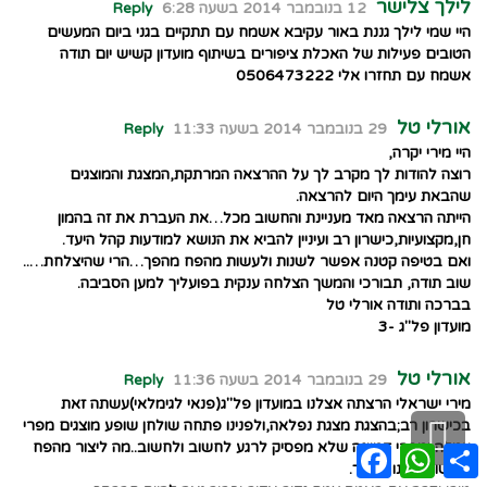
לילך צלישר
12 בנובמבר 2014 בשעה 6:28
Reply
היי שמי לילך גננת באור עקיבא אשמח עם תתקיים בגני ביום המעשים
הטובים פעילות של האכלת ציפורים בשיתוף מועדון קשיש יום תודה
אשמח עם תחזרו אלי 0506473222
אורלי טל
29 בנובמבר 2014 בשעה 11:33
Reply
היי מירי יקרה,
רוצה להודות לך מקרב לך על ההרצאה המרתקת,המצגת והמוצגים
שהבאת עימך היום להרצאה.
הייתה הרצאה מאד מעניינת והחשוב מכל…את העברת את זה בהמון
חן,מקצועיות,כישרון רב ועיניין להביא את הנושא למודעות קהל היעד.
ואם בטיפה קטנה אפשר לשנות ולעשות מהפח מהפך…הרי שהיצלחת…..
שוב תודה, תבורכי והמשך הצלחה ענקית בפועליך למען הסביבה.
בברכה ותודה אורלי טל
מועדון פל"ג -3
אורלי טל
29 בנובמבר 2014 בשעה 11:36
Reply
מירי ישראלי הרצתה אצלנו במועדון פל"ג(פנאי לגימלאי)עשתה זאת
גלילה
בכישרון רב;בהצגת מצגת נפלאה,ולפנינו פתחה שולחן שופע מוצגים מפרי
עמלה ומפרי דמיונה שלא מפסיק לרגע לחשוב ולחשוב..מה ליצור מהפח
Facebook
WhatsApp
Share
לראש
ולעשות ממנו מהפך.