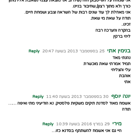
אני שמחה על הפייסבוק הזה (שלרוב אני מוצאת עצמי נשאבת אליו מתוך
כורך ולא מתוך רצון),שחיבור בניינו.
אני מאחלת לך עוד שנים רבות של השראה וצבע ושמחת חיים.
תודה על שאת מי שאת.
זכינו..
בהקרה והערכה רבה
ליהי ברקין
בנימין אתי
25 בספטמבר 2013 בשעה 20:47
Reply
נהנתי מאד
תמיד אמרתי שאת מוכשרת
עלי והצליחי
אוהבת
אתי
יונה יוסף
30 בספטמבר 2013 בשעה 11:40
Reply
אשמח מאוד לסדנת תיקים משקיות פלסטיק. נא הודיעיני מתי ואיפה ……
תודה
מירי
29 במרץ 2016 בשעה 10:39
Reply
היי גם אני אשמח להשתתף בסדנא כזו…