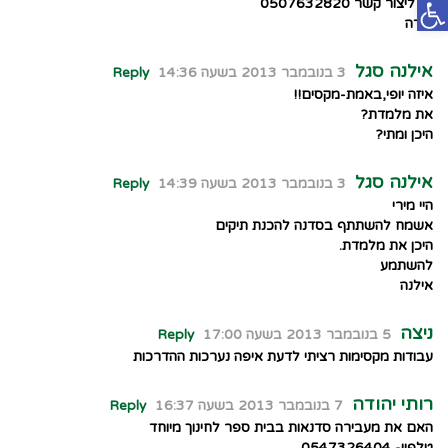
פתח סרגל נגישות
נא ליצור קשר 0507632820
תודה
אילנה סגל
3 בנובמבר 2013 בשעה 14:36
Reply
איזה יופי,באמת-מקסים!!
את מלמדת?
היכן ומתי?
אילנה סגל
3 בנובמבר 2013 בשעה 14:39
Reply
היי מירי
אשמח להשתתף בסדנה להכנת תיקים
היכן את מלמדת.
להשתמע
אילנה
ניצה
5 בנובמבר 2013 בשעה 17:00
Reply
עבודות מקסימות רציתי לדעת איפה נערכות ההדרכות
רותי יהודה
7 בנובמבר 2013 בשעה 16:37
Reply
האם את מעבירה סדנאות בבית ספר לחינוך מיוחד