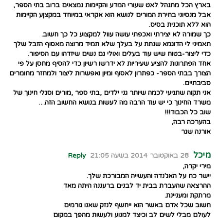
בארץ הכל מתנהל לאט שעורי המדע והקיימות נמצאים ברוב בתי הספר,
אבל מנסיוני בחירת המורים לנושא הוא אקראי במיוחד במקצןע הקיימות
הוא ללא תוכנית בסיס.
כך שמורה לא יצירתי ואכפתי עושה עוול למקצוע כל כך חשוב.
תאמיני לי הדוגמא שנתת על בעלך שלא תמיד מרוצה מאסוף הזבל שלך
כדי ליצור-בטוח שיש עוד בעלים ואולי גם נשים שיזדהו עם הסיפור.
אחד הפתרונות להציע שעיריות לא ידרשו רשיון כדי להסיף מחסן על פי
הצורך בבתי הספר- כפתרון לאסוף ומיון ואפשרות ליצור ולמחזר מחומרים
סביבתיים.
אני תקוה שתגיעי לכמה שיותר גני ילדים ,בתי ספר ,מורים וסגלי חינוך של
משרד החינוך כי יש עוד הרבה מה לעשות בנושא החשוב הזה…
שוב כל הכבוד!!!
בהערכה רבה,
אורנה שגר
מיכל
28 באוקטובר 2014 בשעה 21:05
Reply
מירי יקרה,
יישר כח על האג'נדה והעשייה המבורכת שלך.
ההרצאה שהעברת בבית יד לבנים ברעננה היתה מאד
מרתקת ומעניינת.
חשוב שכל אדם באשר הוא ייחשף לנזק שאנו גורמים
לעולם מבלי לשים לב וכיצד למנוע ולעשות מהפך במקום