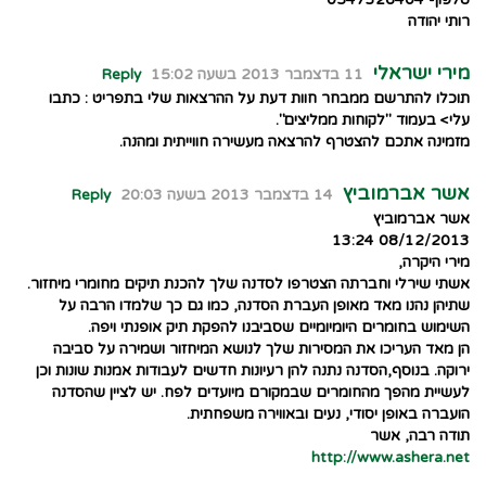
טלפון- 0547326404
רותי יהודה
מירי ישראלי
11 בדצמבר 2013 בשעה 15:02
Reply
תוכלו להתרשם ממבחר חוות דעת על ההרצאות שלי בתפריט : כתבו
עלי> בעמוד "לקוחות ממליצים".
מזמינה אתכם להצטרף להרצאה מעשירה חווייתית ומהנה.
אשר אברמוביץ
14 בדצמבר 2013 בשעה 20:03
Reply
אשר אברמוביץ
08/12/2013 13:24
מירי היקרה,
אשתי שירלי וחברתה הצטרפו לסדנה שלך להכנת תיקים מחומרי מיחזור.
שתיהן נהנו מאד מאופן העברת הסדנה, כמו גם כך שלמדו הרבה על
השימוש בחומרים היומיומיים שסביבנו להפקת תיק אופנתי ויפה.
הן מאד העריכו את המסירות שלך לנושא המיחזור ושמירה על סביבה
ירוקה. בנוסף,הסדנה נתנה להן רעיונות חדשים לעבודות אמנות שונות וכן
לעשיית מהפך מהחומרים שבמקורם מיועדים לפח. יש לציין שהסדנה
הועברה באופן יסודי, נעים ובאווירה משפחתית.
תודה רבה, אשר
http://www.ashera.net