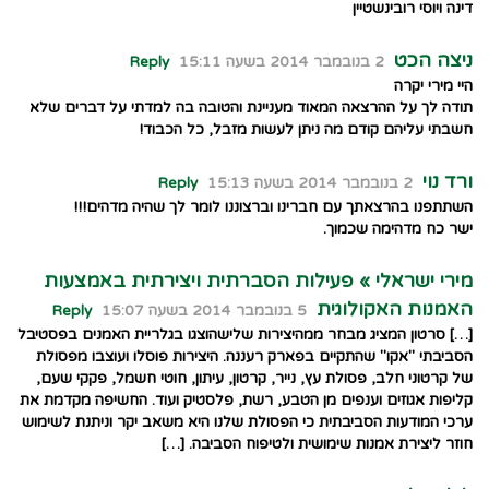
דינה ויוסי רובינשטיין
ניצה הכט
2 בנובמבר 2014 בשעה 15:11
Reply
היי מירי יקרה
תודה לך על ההרצאה המאוד מעניינת והטובה בה למדתי על דברים שלא
חשבתי עליהם קודם מה ניתן לעשות מזבל, כל הכבוד!
ורד נוי
2 בנובמבר 2014 בשעה 15:13
Reply
השתתפנו בהרצאתך עם חברינו וברצוננו לומר לך שהיה מדהים!!!
ישר כח מדהימה שכמוך.
מירי ישראלי » פעילות הסברתית ויצירתית באמצעות
האמנות האקולוגית
5 בנובמבר 2014 בשעה 15:07
Reply
[…] סרטון המציג מבחר ממהיצירות שלישהוצגו בגלריית האמנים בפסטיבל
הסביבתי "אקו" שהתקיים בפארק רעננה. היצירות פוסלו ועוצבו מפסולת
של קרטוני חלב, פסולת עץ, נייר, קרטון, עיתון, חוטי חשמל, פקקי שעם,
קליפות אגוזים וענפים מן הטבע, רשת, פלסטיק ועוד. החשיפה מקדמת את
ערכי המודעות הסביבתית כי הפסולת שלנו היא משאב יקר וניתנת לשימוש
חוזר ליצירת אמנות שימושית ולטיפוח הסביבה. […]