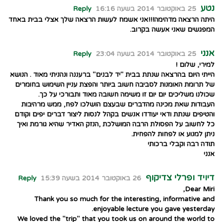
נטע
25 באוקטובר 2014 בשעה 16:16
Reply
היתה הרצאה מדהימה!!!אני אשמח לעשות הרצאה שלך אצלי בבית באחד
המפגשים שאני אעשה בקרוב.
אנני
25 באוקטובר 2014 בשעה 23:04
Reply
למירי, שלום !
הייתי היום בהרצאה שנתת בבית "יד לבנים" ברעננה ונהניתי מאוד . הנושא
של תרומת האומנות לסביבה חשוב ביותר והפצת עניין השימוש בחומרים
שכולנו משליכים יום יום זו משימה חשובה מאוד ותבורכי על כך.
העבודות שאת מכינה מהדברים שבעצם הושלכו לפח, ממש מרהיבות
והטיפים שנתת ודאי יעודדו אנשים בקהל לנסות ליצור דברים יפים וקודם
כל לחשוב על הפסולת הרבה המושלכת ,הנזק האדיר שהיא גורמת ואיך
ניתן למנוע או לפחות להפחית.
תודה רבה וקבלי ברכותי
אנני
דיויד ופרלי צדיקוף
26 באוקטובר 2014 בשעה 15:39
Reply
Dear Miri,
Thank you so much for the interesting, informative and
enjoyable lecture you gave yesterday.
We loved the "trip" that you took us on around the world to