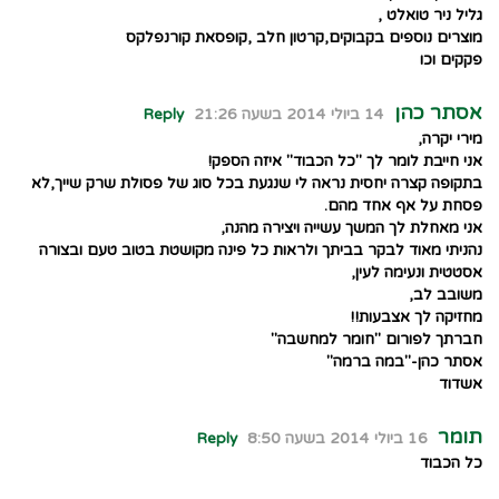
גליל ניר טואלט ,
מוצרים נוספים בקבוקים,קרטון חלב ,קופסאת קורנפלקס
פקקים וכו
אסתר כהן
14 ביולי 2014 בשעה 21:26
Reply
מירי יקרה,
אני חייבת לומר לך "כל הכבוד" איזה הספק!
בתקופה קצרה יחסית נראה לי שנגעת בכל סוג של פסולת שרק שייך,לא
פסחת על אף אחד מהם.
אני מאחלת לך המשך עשייה ויצירה מהנה,
נהניתי מאוד לבקר בביתך ולראות כל פינה מקושטת בטוב טעם ובצורה
אסטטית ונעימה לעין,
משובב לב,
מחזיקה לך אצבעות!!
חברתך לפורום "חומר למחשבה"
אסתר כהן-"במה ברמה"
אשדוד
תומר
16 ביולי 2014 בשעה 8:50
Reply
כל הכבוד