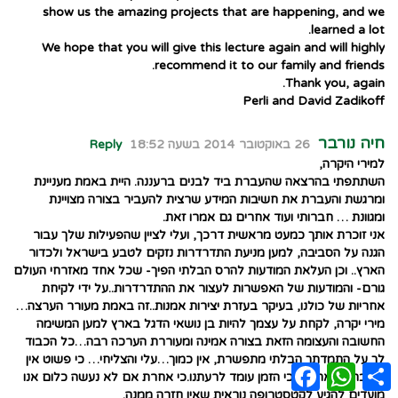
show us the amazing projects that are happening, and we
learned a lot.
We hope that you will give this lecture again and will highly
recommend it to our family and friends.
Thank you, again.
Perli and David Zadikoff
חיה נורבר
26 באוקטובר 2014 בשעה 18:52
Reply
למירי היקרה,
השתתפתי בהרצאה שהעברת ביד לבנים ברעננה. היית באמת מעניינת
ומרגשת והעברת את חשיבות המידע שרצית להעביר בצורה מצויינת
ומגוונת … חברותי ועוד אחרים גם אמרו זאת.
אני זוכרת אותך כמעט מראשית דרכך, ועלי לציין שהפעילות שלך עבור
הגנה על הסביבה, למען מניעת התדרדרות נזקים לטבע בישראל ולכדור
הארץ.. וכן העלאת המודעות להרס הבלתי הפיך- שכל אחד מאזרחי העולם
גורם- והמודעות של האפשרות לעצור את ההתדרדרות..על ידי לקיחת
אחריות של כולנו, בעיקר בעזרת יצירות אמנות..זה באמת מעורר הערצה…
מירי יקרה, לקחת על עצמך להיות בן נושאי הדגל בארץ למען המשימה
החשובה והעצומה הזאת בצורה אמינה ומעוררת הערכה רבה…כל הכבוד
לך על התמדתך הבלתי מתפשרת, אין כמוך…עלי והצליחי… כי פשוט אין
Facebook
WhatsApp
Share
לנו ברירה אחרת, כי הזמן עומד לרעתנו.כי אחרת אם לא נעשה כלום אנו
מועדים להגיע לקטסטרופה נוראית שאין חזרה ממנה.