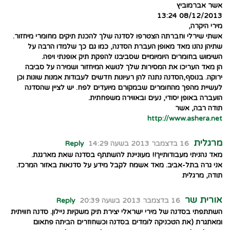
אשר אברמוביץ
08/12/2013 13:24
מירי היקרה,
אשתי שירלי וחברתה הצטרפו לסדנה שלך להכנת תיקים מחומרי מיחזור.
שתיהן נהנו מאד מאופן העברת הסדנה, כמו גם כך שלמדו הרבה על
השימוש בחומרים היומיומיים שסביבנו להפקת תיק אופנתי ויפה.
הן מאד העריכו את המסירות שלך לנושא המיחזור ושמירה על סביבה
ירוקה. בנוסף,הסדנה נתנה להן רעיונות חדשים לעבודות אמנות שונות וכן
לעשיית מהפך מהחומרים שבמקורם מיועדים לפח. יש לציין שהסדנה
הועברה באופן יסודי, נעים ובאווירה משפחתית.
תודה רבה, אשר
http://www.ashera.net
מרגלית
16 בדצמבר 2013 בשעה 14:29
Reply
מאד נהניתי מעבודותייך!! מעוניינת להשתתף בסדנה שאת מארגנת.
אני גרה בתל-אביב. מאד אשמח לקבל מידע על סדנאות באזור המרכז.
תודה, מרגלית
אורית שר
16 בדצמבר 2013 בשעה 20:39
Reply
השתתפתי בסדנה של מירי ישראלי יצירת תיק משקיות ניילון. סדנה חוויתית
ומאתגרת (את הטכניקה לומדים בסדנה וכשחוזרים הביתה פתאום