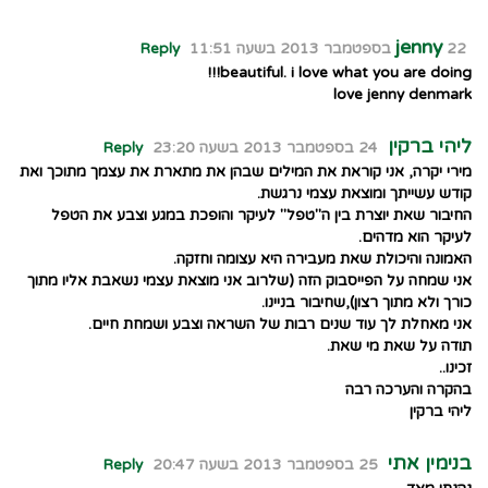
jenny
22 בספטמבר 2013 בשעה 11:51
Reply
beautiful. i love what you are doing!!!
love jenny denmark
ליהי ברקין
24 בספטמבר 2013 בשעה 23:20
Reply
מירי יקרה, אני קוראת את המילים שבהן את מתארת את עצמך מתוכך ואת
קודש עשייתך ומוצאת עצמי נרגשת.
החיבור שאת יוצרת בין ה"טפל" לעיקר והופכת במגע וצבע את הטפל
לעיקר הוא מדהים.
האמונה והיכולת שאת מעבירה היא עצומה וחזקה.
אני שמחה על הפייסבוק הזה (שלרוב אני מוצאת עצמי נשאבת אליו מתוך
כורך ולא מתוך רצון),שחיבור בניינו.
אני מאחלת לך עוד שנים רבות של השראה וצבע ושמחת חיים.
תודה על שאת מי שאת.
זכינו..
בהקרה והערכה רבה
ליהי ברקין
בנימין אתי
25 בספטמבר 2013 בשעה 20:47
Reply