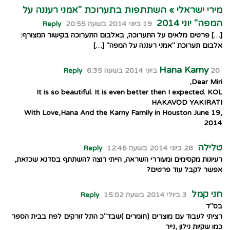
מירי ישראלי » השתתפות בתערוכת "אמני רעננה על
המפה" יוני 2014
19 ביוני 2014 בשעה 20:55
Reply
[…] פרטים מלאים על התערוכה, באלבום התערוכה בקישור המצורף:
אלבום תערוכת "אמני רעננה על המפה" […]
Hana Karny
20 ביוני 2014 בשעה 6:35
Reply
Dear Miri,
It is so beautiful. It is even better then I expected. KOL
HAKAVOD YAKIRATI
With Love,Hana And the Karny Family in Houston June 19,
2014
טלילה
28 ביוני 2014 בשעה 12:46
Reply
רעיונות מקסימים ומעוררי השראה, הייתי רוצה להשתתף בסדנא שכזאת,
אפשר לקבל עוד פרטים?
חני קמל
3 ביולי 2014 בשעה 15:02
Reply
בס"ד
רציתי לעבוד עם מוצרים (חומרים )שבד"כ התל זורקים לפח בבית הספר
כמו שקיות נילון ,נייר