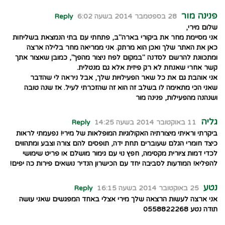
פנינה מור
28 בספטמבר 2014 בשעה 6:02
Reply
שלום מירי,
אני מסיימת מחר את ביקורי בארה"ב, פתחתי עם בתי הנמצאת בשליחות
כאן את האתר שלך ואכן הוא מרתק. אני ממריאה מחר בלילה ארצה
ומתכוונת להרשם לסדנה "במקום לפח ניצור מהפך", כמובן שאצור אתך
קשר אחרי שאנחת לא רק פיזית אלא גם מנטלית.
אני אוהבת גם את כל שאר הפעילויות שלך, אבל ניראה לי שהדבר
שאני הכי מתאימה לו בשלב זה הוא זה שהזכרתי לעיל. אז שנה טובה
ושנהנה מהפעילות, פנינה מור
גליה
11 באוקטובר 2014 בשעה 14:25
Reply
ביקרתי וראיתי מיצורתיה האקולוגיות המופלאות של מירי! נפעמתי לראות
כיצד חומרי הגלם שעוברים תחת ידה, תופסים להם צורה וצבע ומתהווים
לכדי דמות ציורית מקסימה, חפץ נוי עם גימור מושלם או פריט שימושי
להפליא! המודעות לסביבה יחד עם הכישרון הנדיר נושאים פירות כה יפים!
נטע
25 באוקטובר 2014 בשעה 16:15
Reply
אני ארצה לעשות הרצאה שלך מירי אצלי באחד המפגשים שאני עושה
תודה נטע 0558822268