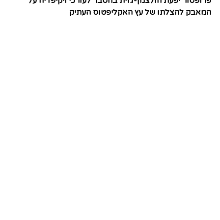
פרופסור יפעת הולצמן-גזית בהסבר לעורכי ויקיפדיה על
המאבק להצלתו של עץ האקליפטוס העתיק