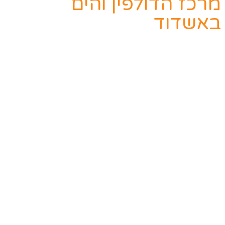
מרכז הדולפין והים
באשדוד