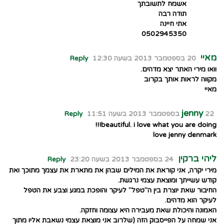
אשמח לתשובתך
תודה רבה
אתי חיינה
0502945350
מאיי
20 בספטמבר 2013 בשעה 12:30
Reply
וואו מירי האתר יצא מדהים.
מקווה לראות אותך בקרוב
מאיי
jenny
22 בספטמבר 2013 בשעה 11:51
Reply
beautiful. i love what you are doing!!!
love jenny denmark
ליהי ברקין
24 בספטמבר 2013 בשעה 23:20
Reply
מירי יקרה, אני קוראת את המילים שבהן את מתארת את עצמך מתוכך ואת
קודש עשייתך ומוצאת עצמי נרגשת.
החיבור שאת יוצרת בין ה"טפל" לעיקר והופכת במגע וצבע את הטפל
לעיקר הוא מדהים.
האמונה והיכולת שאת מעבירה היא עצומה וחזקה.
אני שמחה על הפייסבוק הזה (שלרוב אני מוצאת עצמי נשאבת אליו מתוך