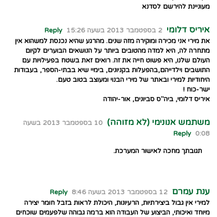
מעוניינת להירשם לסדנא
איריס דלומי
2 בספטמבר 2013 בשעה 15:26
Reply
את מירי אני מכירה ומוקירה מזה שנים. מהרגע שהיא נכנסת למשהוא אין
מתחרה לה, היא למדה מהטובים ביותר על הנושאים הבוערים לקיום
העולם שלנו, היא פשוט חייה את זה. רואים זאת בשטח בפעילויות עם
התושבים וילדייהם,בהפעלות בקניונים, בימיי שיא בבתי-הספר, בעבודות
היחודיות למירי ובאתר של מירי הבנוי ומעוצב בטוב טעם.
ישר-כוח !
איריס דלומי, ביה"ס סביונים, אור-יהודה
משתמש אנונימי (לא מזוהה)
10 בספטמבר 2013 בשעה
Reply
0:08
תגובתך מחכה לאישור המערכת.
ענת עמרם
12 בספטמבר 2013 בשעה 8:46
Reply
למירי אין גבול ביצירתיות, הרעיונות, היכולת לראות בזבל חומר יצירה
מיוחד ואיכותי, הביצוע של העבודה הוא ברמה גבוהה שלפעמים שוכחים