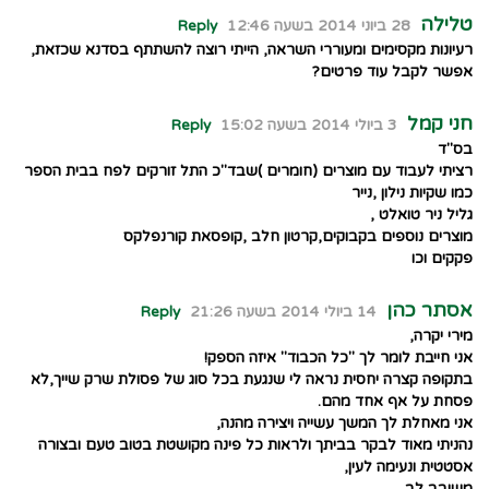
טלילה
28 ביוני 2014 בשעה 12:46
Reply
רעיונות מקסימים ומעוררי השראה, הייתי רוצה להשתתף בסדנא שכזאת,
אפשר לקבל עוד פרטים?
חני קמל
3 ביולי 2014 בשעה 15:02
Reply
בס"ד
רציתי לעבוד עם מוצרים (חומרים )שבד"כ התל זורקים לפח בבית הספר
כמו שקיות נילון ,נייר
גליל ניר טואלט ,
מוצרים נוספים בקבוקים,קרטון חלב ,קופסאת קורנפלקס
פקקים וכו
אסתר כהן
14 ביולי 2014 בשעה 21:26
Reply
מירי יקרה,
אני חייבת לומר לך "כל הכבוד" איזה הספק!
בתקופה קצרה יחסית נראה לי שנגעת בכל סוג של פסולת שרק שייך,לא
פסחת על אף אחד מהם.
אני מאחלת לך המשך עשייה ויצירה מהנה,
נהניתי מאוד לבקר בביתך ולראות כל פינה מקושטת בטוב טעם ובצורה
אסטטית ונעימה לעין,