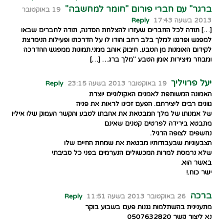
ברגר" עם חברי פורום "חומר למחשבה"
19 באוקטובר
2013 בשעה 17:43
Reply
[…] תודה לכל החברים שעזרו להצלחת הסדנה, תודה לחברים שבאו
למפגש ופרגנו למלך בלב רחב והודו לו על הדרכתו ופעילות הנימרצת
לקידום האומנות מן הטבע. חיבוק אוהב ממני.תמונות ממפגש ההדרכה
ומבחר מיצירות אומן הטבע "מלך ברג… […]
יעל פרויליך
19 באוקטובר 2013 בשעה 23:15
Reply
האמונה המשותפת לאמנים האקולוגיים יוצרת
גוונים רבים ליצירתם. הפעם זכינו לראות את פניה
של אמנותו של מלך המבטאת את אהבתו לטבע והקשר העמוק שלו איליו
מתבטא בירידה לפרטים קטנים שאינם
נחשפים לצופה הרגיל.
הצבעוניות שבעבודותיו מבטאת את שמחת החיים שלו
שלא נרמסת למרות המכשולים הנערמים בפני כל סביבתי
באשר הוא.
ישר כוח.!
ברכה
26 באוקטובר 2013 בשעה 11:51
Reply
מתענינית בהשתלמות גננות פעם בשבוע בוקר
נא ליצור קשר 0507632820