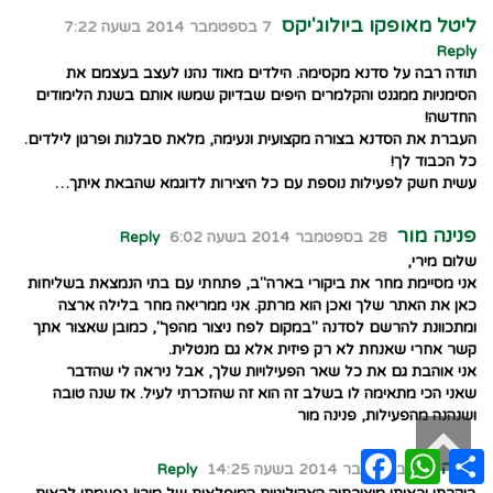
ליטל מאופקו ביולוג'יקס
7 בספטמבר 2014 בשעה 7:22
Reply
תודה רבה על סדנא מקסימה. הילדים מאוד נהנו לעצב בעצמם את
הסימניות ממגנט והקלמרים היפים שבדיוק שמשו אותם בשנת הלימודים
החדשה!
העברת את הסדנא בצורה מקצועית ונעימה, מלאת סבלנות ופרגון לילדים.
כל הכבוד לך!
עשית חשק לפעילות נוספת עם כל היצירות לדוגמא שהבאת איתך…
פנינה מור
28 בספטמבר 2014 בשעה 6:02
Reply
שלום מירי,
אני מסיימת מחר את ביקורי בארה"ב, פתחתי עם בתי הנמצאת בשליחות
כאן את האתר שלך ואכן הוא מרתק. אני ממריאה מחר בלילה ארצה
ומתכוונת להרשם לסדנה "במקום לפח ניצור מהפך", כמובן שאצור אתך
קשר אחרי שאנחת לא רק פיזית אלא גם מנטלית.
אני אוהבת גם את כל שאר הפעילויות שלך, אבל ניראה לי שהדבר
שאני הכי מתאימה לו בשלב זה הוא זה שהזכרתי לעיל. אז שנה טובה
ושנהנה מהפעילות, פנינה מור
גלילה
Facebook
WhatsApp
Share
גליה
לראש
11 באוקטובר 2014 בשעה 14:25
Reply