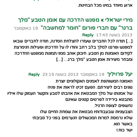
ארוע מיוחד במינו מכל הבחינות.
מירי ישראלי » מפגש הדרכה עם אומן הטבע "מלך
ברגר" עם חברי פורום "חומר למחשבה"
19 באוקטובר
2013 בשעה 17:43
Reply
[…] תודה לכל החברים שעזרו להצלחת הסדנה, תודה לחברים שבאו
למפגש ופרגנו למלך בלב רחב והודו לו על הדרכתו ופעילות הנימרצת
לקידום האומנות מן הטבע. חיבוק אוהב ממני.תמונות ממפגש ההדרכה
ומבחר מיצירות אומן הטבע "מלך ברג… […]
יעל פרויליך
19 באוקטובר 2013 בשעה 23:15
Reply
האמונה המשותפת לאמנים האקולוגיים יוצרת
גוונים רבים ליצירתם. הפעם זכינו לראות את פניה
של אמנותו של מלך המבטאת את אהבתו לטבע והקשר העמוק שלו איליו
מתבטא בירידה לפרטים קטנים שאינם
נחשפים לצופה הרגיל.
הצבעוניות שבעבודותיו מבטאת את שמחת החיים שלו
שלא נרמסת למרות המכשולים הנערמים בפני כל סביבתי
באשר הוא.
ישר כוח.!