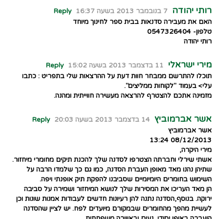
רותי יהודה
7 בנובמבר 2013 בשעה 16:37
Reply
האם את מעבירה סדנאות בבית ספר לחינוך מיוחד
טלפון- 0547326404
רותי יהודה
מירי ישראלי
11 בדצמבר 2013 בשעה 15:02
Reply
תוכלו להתרשם ממבחר חוות דעת על ההרצאות שלי בתפריט : כתבו
עלי> בעמוד "לקוחות ממליצים".
מזמינה אתכם להצטרף להרצאה מעשירה חווייתית ומהנה.
אשר אברמוביץ
14 בדצמבר 2013 בשעה 20:03
Reply
אשר אברמוביץ
08/12/2013 13:24
מירי היקרה,
אשתי שירלי וחברתה הצטרפו לסדנה שלך להכנת תיקים מחומרי מיחזור.
שתיהן נהנו מאד מאופן העברת הסדנה, כמו גם כך שלמדו הרבה על
השימוש בחומרים היומיומיים שסביבנו להפקת תיק אופנתי ויפה.
הן מאד העריכו את המסירות שלך לנושא המיחזור ושמירה על סביבה
ירוקה. בנוסף,הסדנה נתנה להן רעיונות חדשים לעבודות אמנות שונות וכן
לעשיית מהפך מהחומרים שבמקורם מיועדים לפח. יש לציין שהסדנה
הועברה באופן יסודי, נעים ובאווירה משפחתית.