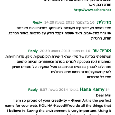
תודה רבה, אשר
http://www.ashera.net
מרגלית
16 בדצמבר 2013 בשעה 14:29
Reply
מאד נהניתי מעבודותייך!! מעוניינת להשתתף בסדנה שאת מארגנת.
אני גרה בתל-אביב. מאד אשמח לקבל מידע על סדנאות באזור המרכז.
תודה, מרגלית
אורית שר
16 בדצמבר 2013 בשעה 20:39
Reply
השתתפתי בסדנה של מירי ישראלי יצירת תיק משקיות ניילון. סדנה חוויתית
ומאתגרת (את הטכניקה לומדים בסדנה וכשחוזרים הביתה פתאום
מתחילים להבחין בצבעים ובכיתובים שעל השקיות ועל מוצרים שניתן
להכין מהשקיות)סדנה ממש ממש מומלצת.
מירי כל הכבוד!!!
Hana Karny
14 בינואר 2014 בשעה 8:37
Reply
Dear Miri
I am so proud of your creativity – Green Art is the perfect
name for your web. KOL HA-Kavod!!!You do all the things that
I believe in. Saving the environment is very important. Using it