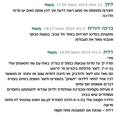
לילך
12 במאי 2014 בשעה 11:04
Reply
היצירןת מהממות אני ממש רוצה לדעת איך לכין אותם האים יש סרטי
הדרכה
ברכה יהודית
3 ביוני 2014 בשעה 19:17
Reply
מתענינת בסדנא לפרחים באזור תל אביב .בשעות הבוקר
אהבתי מאוד את העבודות
דלית
4 ביוני 2014 בשעה 16:39
Reply
מירי
תודה לך על סדנת שבועות במתנ"ס בפ"ת. באתי עם שני התאומים שלי
בני ה-7, ליצור סלסלות ביכורים וזר לראש.
הם מאד נהנו ליצור ולהדביק. אני חייבת להודות שגם אני נהנתי. זה מאפשר
לכל אחד לחזור לילדות "לשחק" בחומרים וליצור חפצים כיפיים בעזרת
דברים פשוטים ויום יומיים.
זו פעילות מקסימה ומבורכת שמלמדת ילדים שכדאי להשתמש בחומרים
ממוחזרים שיש בבית.
הילדה הקטנה שלי בת ה-4 הלכה למחרת לגן עם הטנא שהכנתי לה והיתה
מרוצה.
דלית – שכונת אם המושבות פתח תקווה