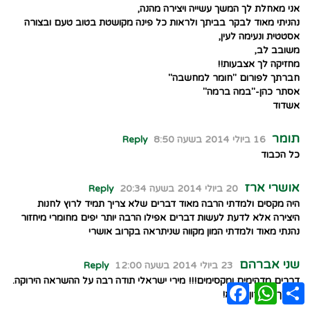
אני מאחלת לך המשך עשייה ויצירה מהנה,
נהניתי מאוד לבקר בביתך ולראות כל פינה מקושטת בטוב טעם ובצורה
אסטטית ונעימה לעין,
משובב לב,
מחזיקה לך אצבעות!!
חברתך לפורום "חומר למחשבה"
אסתר כהן-"במה ברמה"
אשדוד
תומר
16 ביולי 2014 בשעה 8:50
Reply
כל הכבוד
אושרי ארז
20 ביולי 2014 בשעה 20:34
Reply
היה מקסים ולמדתי הרבה מאוד דברים שלא צריך תמיד לרוץ לחנות
היצירה אלא לדעת לעשות דברים אפילו הרבה יותר יפים מחומרי מיחזור
נהנתי מאוד ולמדתי המון מקווה שניתראה בקרוב אושרי
שני אברהם
23 ביולי 2014 בשעה 12:00
Reply
דברים מדהימים ומקסימים!!! מירי ישראלי תודה רבה על ההשראה הירוקה.
Facebook
WhatsApp
Share
יש לך כישרון נפלא!