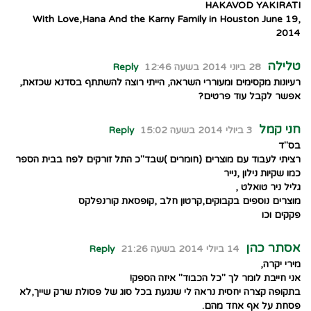
HAKAVOD YAKIRATI
With Love,Hana And the Karny Family in Houston June 19,
2014
טלילה
28 ביוני 2014 בשעה 12:46
Reply
רעיונות מקסימים ומעוררי השראה, הייתי רוצה להשתתף בסדנא שכזאת,
אפשר לקבל עוד פרטים?
חני קמל
3 ביולי 2014 בשעה 15:02
Reply
בס"ד
רציתי לעבוד עם מוצרים (חומרים )שבד"כ התל זורקים לפח בבית הספר
כמו שקיות נילון ,נייר
גליל ניר טואלט ,
מוצרים נוספים בקבוקים,קרטון חלב ,קופסאת קורנפלקס
פקקים וכו
אסתר כהן
14 ביולי 2014 בשעה 21:26
Reply
מירי יקרה,
אני חייבת לומר לך "כל הכבוד" איזה הספק!
בתקופה קצרה יחסית נראה לי שנגעת בכל סוג של פסולת שרק שייך,לא
פסחת על אף אחד מהם.