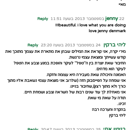
מאיי
jenny
22 בספטמבר 2013 בשעה 11:51
Reply
beautiful. i love what you are doing!!!
love jenny denmark
ליהי ברקין
24 בספטמבר 2013 בשעה 23:20
Reply
מירי יקרה, אני קוראת את המילים שבהן את מתארת את עצמך מתוכך ואת
קודש עשייתך ומוצאת עצמי נרגשת.
החיבור שאת יוצרת בין ה"טפל" לעיקר והופכת במגע וצבע את הטפל
לעיקר הוא מדהים.
האמונה והיכולת שאת מעבירה היא עצומה וחזקה.
אני שמחה על הפייסבוק הזה (שלרוב אני מוצאת עצמי נשאבת אליו מתוך
כורך ולא מתוך רצון),שחיבור בניינו.
אני מאחלת לך עוד שנים רבות של השראה וצבע ושמחת חיים.
תודה על שאת מי שאת.
זכינו..
בהקרה והערכה רבה
ליהי ברקין
בנימין אתי
25 בספטמבר 2013 בשעה 20:47
Reply