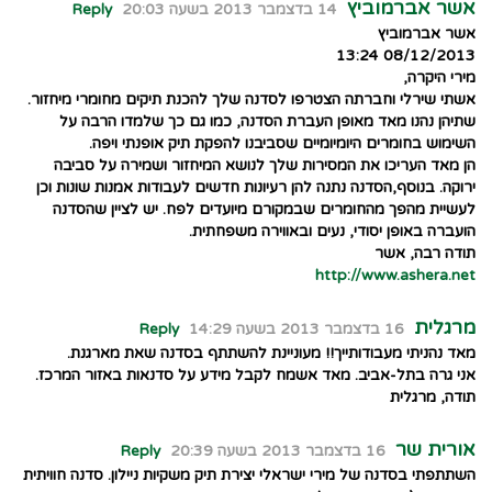
אשר אברמוביץ
14 בדצמבר 2013 בשעה 20:03
Reply
אשר אברמוביץ
08/12/2013 13:24
מירי היקרה,
אשתי שירלי וחברתה הצטרפו לסדנה שלך להכנת תיקים מחומרי מיחזור.
שתיהן נהנו מאד מאופן העברת הסדנה, כמו גם כך שלמדו הרבה על
השימוש בחומרים היומיומיים שסביבנו להפקת תיק אופנתי ויפה.
הן מאד העריכו את המסירות שלך לנושא המיחזור ושמירה על סביבה
ירוקה. בנוסף,הסדנה נתנה להן רעיונות חדשים לעבודות אמנות שונות וכן
לעשיית מהפך מהחומרים שבמקורם מיועדים לפח. יש לציין שהסדנה
הועברה באופן יסודי, נעים ובאווירה משפחתית.
תודה רבה, אשר
http://www.ashera.net
מרגלית
16 בדצמבר 2013 בשעה 14:29
Reply
מאד נהניתי מעבודותייך!! מעוניינת להשתתף בסדנה שאת מארגנת.
אני גרה בתל-אביב. מאד אשמח לקבל מידע על סדנאות באזור המרכז.
תודה, מרגלית
אורית שר
16 בדצמבר 2013 בשעה 20:39
Reply
השתתפתי בסדנה של מירי ישראלי יצירת תיק משקיות ניילון. סדנה חוויתית