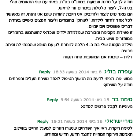
תודה לך על סדנת שבועות במתנ"ס בפ"ת. באתי עם שני התאומים שלי
בני ה-7, ליצור סלסלות ביכורים וזר לראש.
הם מאד נהנו ליצור ולהדביק. אני חייבת להודות שגם אני נהנתי. זה מאפשר
לכל אחד לחזור לילדות "לשחק" בחומרים וליצור חפצים כיפיים בעזרת
דברים פשוטים ויום יומיים.
זו פעילות מקסימה ומבורכת שמלמדת ילדים שכדאי להשתמש בחומרים
ממוחזרים שיש בבית.
הילדה הקטנה שלי בת ה-4 הלכה למחרת לגן עם הטנא שהכנתי לה והיתה
מרוצה.
דלית – שכונת אם המושבות פתח תקווה
עופרה בוליג
8 ביוני 2014 בשעה 18:33
Reply
ממש יפה. רציתי לדעת מה המשך הטיפול לאחר נשירת העלים והפרחים .
תודה על השיתוף
סימה בר
15 ביוני 2014 בשעה 9:54
Reply
מעוניינת לקבל פרטים לסדנא
מירי ישראלי
16 ביוני 2014 בשעה 19:21
Reply
לסימה היקרה, ראי איך הפרחים שנשרו חוזרים למעגל החיים בשילוב
האמנות הירוקה המחייה לתוצר חדש, חדיש ומחודש.