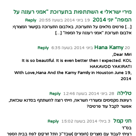
מירי ישראלי » השתתפות בתערוכת "אמני רעננה על
המפה" יוני 2014
19 ביוני 2014 בשעה 20:55
Reply
[…] פרטים מלאים על התערוכה, באלבום התערוכה בקישור המצורף:
אלבום תערוכת "אמני רעננה על המפה" […]
Hana Karny
20 ביוני 2014 בשעה 6:35
Reply
Dear Miri,
It is so beautiful. It is even better then I expected. KOL
HAKAVOD YAKIRATI
With Love,Hana And the Karny Family in Houston June 19,
2014
טלילה
28 ביוני 2014 בשעה 12:46
Reply
רעיונות מקסימים ומעוררי השראה, הייתי רוצה להשתתף בסדנא שכזאת,
אפשר לקבל עוד פרטים?
חני קמל
3 ביולי 2014 בשעה 15:02
Reply
בס"ד
רציתי לעבוד עם מוצרים (חומרים )שבד"כ התל זורקים לפח בבית הספר