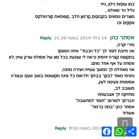
כמו שקיות נילון ,נייר
גליל ניר טואלט ,
מוצרים נוספים בקבוקים,קרטון חלב ,קופסאת קורנפלקס
פקקים וכו
אסתר כהן
14 ביולי 2014 בשעה 21:26
Reply
מירי יקרה,
אני חייבת לומר לך "כל הכבוד" איזה הספק!
בתקופה קצרה יחסית נראה לי שנגעת בכל סוג של פסולת שרק שייך,לא
פסחת על אף אחד מהם.
אני מאחלת לך המשך עשייה ויצירה מהנה,
נהניתי מאוד לבקר בביתך ולראות כל פינה מקושטת בטוב טעם ובצורה
אסטטית ונעימה לעין,
משובב לב,
מחזיקה לך אצבעות!!
חברתך לפורום "חומר למחשבה"
אסתר כהן-"במה ברמה"
אשדוד
גלילה
תומר
16 ביולי 2014 בשעה 8:50
Reply
Facebook
WhatsApp
Share
לראש
כל הכבוד