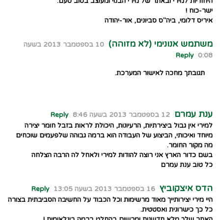
היחודיות למירי ובאתר של מירי הבנוי ומעוצב בטוב טעם.
ישר-כוח !
איריס דלומי, ביה"ס סביונים, אור-יהודה
משתמש אנונימי (לא מזוהה)
10 בספטמבר 2013 בשעה
Reply
0:08
תגובתך מחכה לאישור המערכת.
ענת עמרם
12 בספטמבר 2013 בשעה 8:46
Reply
למירי אין גבול ביצירתיות, הרעיונות, היכולת לראות בזבל חומר יצירה
מיוחד ואיכותי, הביצוע של העבודה הוא ברמה גבוהה שלפעמים שוכחים
מה מקור החומר.
בשם כדור הארץ אני רוצה להודות למירי ולאחל לה הרבה הצלחה
כל טוב ענת עמרם
הדס איצקוביץ
16 בספטמבר 2013 בשעה 13:05
Reply
היי מירי יצירותייך מאוד מרשימות וכל הכבוד על החשיבה הסביבתית בצורה
כל כך כישרונית ואסטטית.
האתר שלך מלא חדשנות ומרשים בהחלט ברמה בינלאומית !