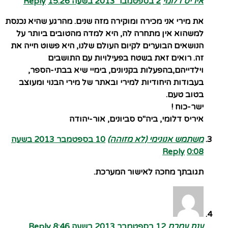
איריס דלומי
2 בספטמבר 2013 בשעה 15:26
Reply
את מירי אני מכירה ומוקירה מזה שנים. מהרגע שהיא נכנסת
למשהוא אין מתחרה לה, היא למדה מהטובים ביותר על
הנושאים הבוערים לקיום העולם שלנו, היא פשוט חייה את
זה. רואים זאת בשטח בפעילויות עם התושבים
וילדייהם,בהפעלות בקניונים, בימיי שיא בבתי-הספר,
בעבודות היחודיות למירי ובאתר של מירי הבנוי ומעוצב
בטוב טעם.
ישר-כוח !
איריס דלומי, ביה"ס סביונים, אור-יהודה
משתמש אנונימי (לא מזוהה)
10 בספטמבר 2013 בשעה
Reply
0:08
תגובתך מחכה לאישור המערכת.
ענת עמרם
12 בספטמבר 2013 בשעה 8:46
Reply