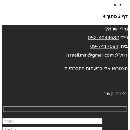
4
דף 3 מתוך 4
מירי ישראלי
נייד:
052-4044582
בית:
09-7417594
דוא"ל:
israeli.miri@gmail.com
הצטרפו אלי ברשתות החברתיות
יצירת קשר