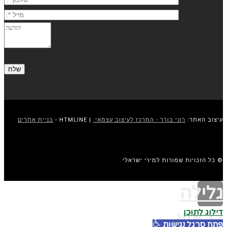
עיצוב האתר:
רוני בורר - המרכז לעיצוב עצמאי.
| HTMLINE -
בניית אתרים
© כל הזכויות שמורות למירי ישראלי
גלילה
דילוג לתוכן
לראש
פתח סרגל נגישות