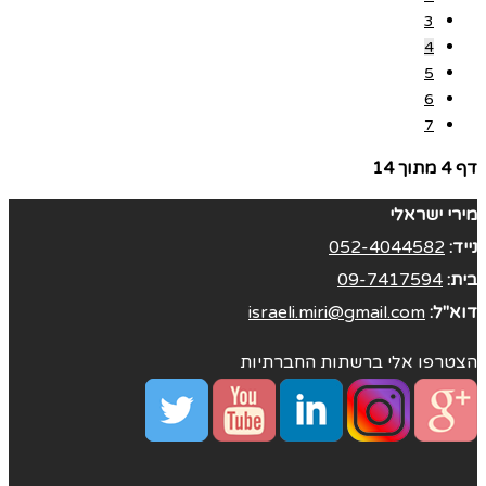
3
4
5
6
7
דף 4 מתוך 14
מירי ישראלי
נייד:
052-4044582
בית:
09-7417594
דוא"ל:
israeli.miri@gmail.com
הצטרפו אלי ברשתות החברתיות