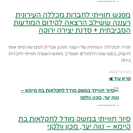
מפגש חווייתי לחברות מכללה העירונית
רעננה ששילב הרצאה לקידום המודעות
הסביבתית + סדנת יצירה ירוקה
תודה למכללה העירונית של רעננה ותיכון אמי"ת רננים שהזמינו אותי
להעניק בסוף שנת הלימודים תשפ"ב מפגש העשרה חווייתי לחברות
כיתת
10 ביוני 2022
קרא עוד ◀︎
קרא עוד ←
סיור חווייתי במשק מודל לחקלאות בת
קיימא – נווה יער, מכון וולקני