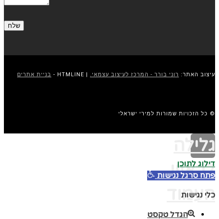
עיצוב האתר:
רוני בורר - המרכז לעיצוב עצמאי.
| HTMLINE -
בניית אתרים
© כל הזכויות שמורות למירי ישראלי
גלילה
דילוג לתוכן
לראש
פתח סרגל נגישות
העמוד
כלי נגישות
הגדל טקסט