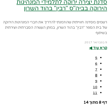
סדנת יצירה ירוקה לתלמידי המנהיגות
הירוקה בביה"ס "רבין" בהוד השרון
רשמים מסדנה חווייתית שהוזמנתי להדריך את חברי המנהיגות הירוקה
של בית הספר "רבין" בהוד השרון, במתן העשרה הסברתית ויצירתית
בשיתוף
9 בפברואר 2017
קרא עוד ◀︎
5
6
7
8
9
10
11
דף 8 מתוך 14