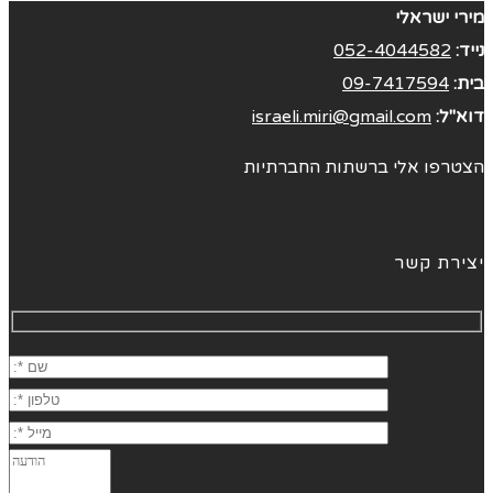
מירי ישראלי
נייד:
052-4044582
בית:
09-7417594
דוא"ל:
israeli.miri@gmail.com
הצטרפו אלי ברשתות החברתיות
יצירת קשר