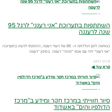
קרא עוד ←
השתתפות בתערוכת "אני רענני" לרגל 95
שנה לרעננה
כמחווה ליום הולדתה ה- 95 של העיר רעננה, הוזמנתי להציג בתערוכה
"אני רענני" יחד עם אמני "מוזה" רעננה בסימן "רעננה
8 ביוני 2017
קרא עוד ◀︎
קרא עוד ←
סיור חווייתי במרכז חקר ומידע ב"מרכז
הדולפין והים" באשדוד