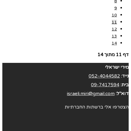
8
9
10
11
12
13
14
דף 11 מתוך 14
מירי ישראלי
נייד:
052-4044582
בית:
09-7417594
דוא"ל:
israeli.miri@gmail.com
הצטרפו אלי ברשתות החברתיות