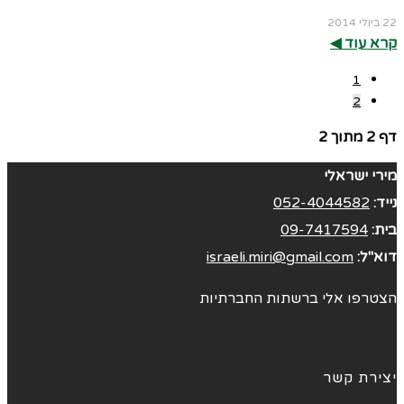
22 ביולי 2014
קרא עוד ◀︎
1
2
דף 2 מתוך 2
מירי ישראלי
נייד:
052-4044582
בית:
09-7417594
דוא"ל:
israeli.miri@gmail.com
הצטרפו אלי ברשתות החברתיות
יצירת קשר