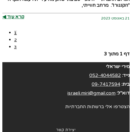
"הקנגורו". מרחב חווייתי,
קרא עוד ◀︎
21 באוגוסט 2023
1
2
3
דף 1 מתוך 3
מירי ישראלי
נייד:
052-4044582
בית:
09-7417594
דוא"ל:
israeli.miri@gmail.com
הצטרפו אלי ברשתות החברתיות
יצירת קשר