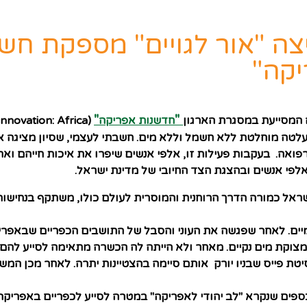
יצה "אור לגויים" מספקת ח
יקה"
"
"
 המסייעת במסגרת הארגון
חדשנות אפריקה
(Innovation: Africa
עלטה מוחלטת ללא חשמל וללא מים. חשבתי לעצמי, שסיון מציגה 
רפואה.
בעקבות פעילות זו, אלפי אנשים שיפרו את איכות חייהם וא
לפי אנשים ובהצגת הצד החיובי של מדינת ישראל
.
ראל כמורה הדרך הרוחנית והמוסרית לעולם כולו, משתקף בנחישותה
ה יערי לקושי של המקומיים. לאחר שפגשה את העוני והסבל של התושבים הכפריי
צוקת מים נקיים. מאחר ולא הייתה לה הכשרה מתאימה לסייע להם, 
מי. היא נרשמה ללימודי כלכלה לתואר B.A באוניברסיטת פייס שבניו יורק אותם סיימה בהצטיינות 
פים שנקרא "לב יהודי לאפריקה" במטרה לסייע לכפריים באפריקה. 