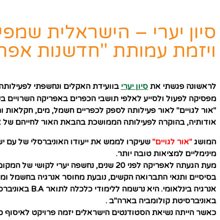
סיון יערי – הישראלית שמפ
ויזמת עמותת "חדשנות אפר
לראשונה פגשתי את
סיון יערי
בוועידת האקלים ונחשפתי לפעילותה
מפסיקה לפעול ולסייע לאלפי תושבי הכפרים באפריקה השרויים ב
"
אור לגויים" לאור פעילותה לספק לכפריים חשמל, מים, חקלאות ו
אודותיה, בהוקרה לפעילותה הממושכת
בהבאת האור לחייהם של א
המושג
"אור לגויים"
שעיקרו לממש את ייעודו האוניברסלי של עם יש
מינימליים למציאות טובה יותר.
מעת הגעתה לאפריקה לפני 20 שנים, נחשפ
בסיסיים ותנאי התברואה הקשים, נובעת מחוסר אנרגיה בחשמל וממ
אנרגיה בינלאו
באוניברסיטת קולומביה בארה"ב .
כאשר הייתה נשיאת הסטודנטים הישראלים יזמה פרויקט לאיסוף כס