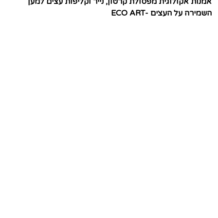
אמנות אקולוגית מפסולת קרטון, נייר וקליפות עצים למען
השמירה על העצים -ECO ART