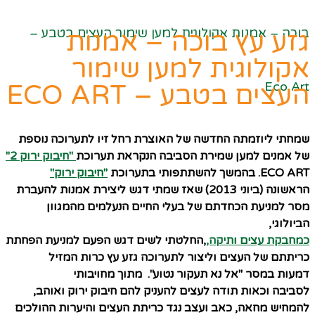
בוכה – אמנות אקולוגית למען שימור העצים בטבע –
גזע עץ בוכה – אמנות
אקולוגית למען שימור
Eco Art
העצים בטבע – ECO ART
שמחתי ליוזמתה החדשה של האוצרת רחל זיו לתערוכה נוספת
של אמנים למען שמירת הסביבה הנקראת תערוכת
"חיבוק ירוק 2"
ECO ART. בהמשך להשתתפותי בתערוכת
"חיבוק ירוק"
הראשונה (ביוני 2013) שאז שמתי דגש ליצירת אמנות להעברת
מסר למניעת הכחדתם של בעלי החיים הנעלמים מהמגוון
הביולוגי,
כמחבקת עצים ותיקה,
,החלטתי לשים דגש הפעם למניעת הפחתת
כריתתם של העצים וליצור לתערוכה גזע עץ כרות המזיל
דמעות במסר
"אל נא תעקור נטוע".
מתוך מחויבותי
לסביבה
ו
כאות תודה לעצים להעניק להם חיבוק ירוק ואוהב,
להמחיש מחאה, כאב ועצב נגד כריתת העצים והיערות ההולכים