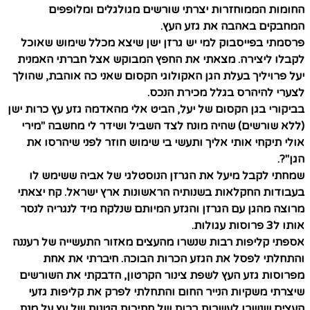
החומות הממוחזרות יצרתי שורשים מגולגלים ומלופפים
המחבקים באהבה את גזע העץ.
פרסמתי בפייסבוק למי יש גרזן ישן שיצא מכלל שימוש שאוכל
לקבלו ליצירה. מצאתי את החפץ המבוקש אצל חברתי האמנית
יעל פרויליך בעלת הגן האקולוגי הקסום שאני כה אוהבת, שהולך
לצערי להיהרס בגלל מכירת הנכס.
בביקורי בגן הקסום של יעל, הביט אלי מהאדמה גזע עץ כרות ישן
(ללא שורשים) שהיה מונח לצד השביל ושידר לי מחשבה "מירי
אולי תיקחי אותי אליך ותעשי בי שימוש חוזר לפני שיהרסו את
הגן"?.
שמחתי לקבל מיעל את הגרזן הנוסטלגי של אביה ששימש לו
בעבודות החקלאות בשנותיה הראשונות ארץ ישראל. קח יצאתי
מרוצה מהגן עם הגרזן והגזע המיותם שנלקח מיד לנגריה לנסר
אותו ל3 פרוסות עגולות.
אספתי קליפות רבות שנשרו מהעצים מאזור התעשייה של רעננה
והתחלתי לפסל את הגזע הכרות הבוכה. חיברתי את אחת
מפרוסות גזע העץ לשפת צינור הקרטון, הדבקתי את השורשים
שיצרתי משקיות הנייר החום והתחלתי לפרק את קליפות גזעי
העצים שנשרו לעשרות רבות של חתיכות קטנות של עץ על מנת