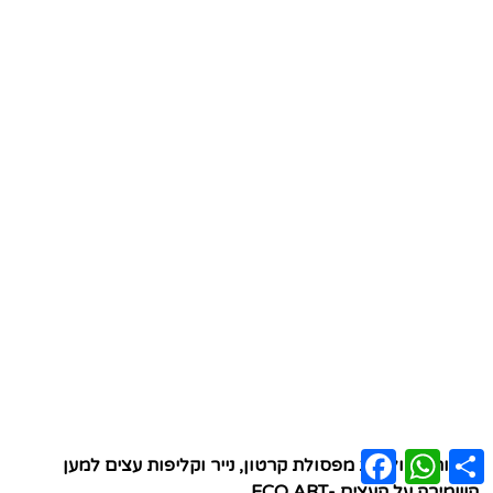
Facebook
WhatsApp
Share
אמנות אקולוגית מפסולת קרטון, נייר וקליפות עצים למען
השמירה על העצים -ECO ART