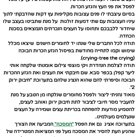
לפסל את פני העץ והגזע הכרות.
בסיום עיצבתי לו פנים עצובות מקליפות עץ דקות שהדבקתי לתוך
עיניו העצובות עם שתי דמעות זולגות על מנת שתביטו בעצב שלו
שיחדור ללבבכם ותחוסו על העצים הנכרתים הנמצאים בסכנת
הכחדה.
תודה לכל החברים שלי שנתו יד לחומרים הישנים שיצאו מכלל
שימוש וקמו לתחייה מחודשת בפיסול הגזע הכרות הבוכה
(crying-tree the crying).
תודה לצלמת הנהדרת ויקי מוצפי צילום אומנותי שלקחה אותי
ליער קפלן בכפר סבא. שם חיבקתי את העצים ואת הגזע ההכרות
הבוכה וסיפרתי להם שהוא הנציג שלהם בתערוכת "חיבוק ירוק
2".
מאוד נהניתי ליצור ולפסל מחומרים שנלקחו מן הטבע על מנת
להעביר מסר חיובי לציבור לתת חיבוק ירוק ואוהב לעצים,
להטמיע מודעות להפחתה בכריתת עצים ושמירה על העצים
שנעלמים מעולמינו..
בתערוכה אציג גם את הפסל
"המסכה"
המביעה את הצורך
שהגיע העת להסיר את המסכה מעל פני המציאות המטרידה של