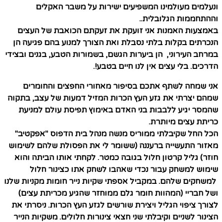
ונעלמים מעולמינו המשפיעים ישירות על משבר האקלים
וההתחממות הגלובלית..
באמצעות האמנות אני זועקת את זעקתם הכואבת של העצים
הנכרתים בקלות בלתי נסבלת ואת הצורך למנוע בהם פגיעה הן
במרחב העירוני, הן ביערות הגשם, בשמורות הטבע, בגנים ובצידי
הדרכים. בלי עצים אין לנו חיים בטבע!.
אני שמחה לשתף אתכם בסיפור מאחורי החפצים והחומרים
שמהם יצרתי את גזע העץ הכרות המזיל דמעות של עצב, בתקוה
שהמסר יגיע ללבבות בני האדם באימוץ תפיסת עולם למניעת
כריתת עצים מיותרת.
הכל החל שקיבלתי ממוריס מנשה מנהל בית הדפוס "אפקטיב"
מאזור התעשייה ברעננה (ששומר לי את הפסולת שלהם לשימוש
חוזר) גליל קרטון חלול בגובה כמטר. לקחתי אותו הביתה והוא
שימוש למשחק עבור נכדי שאהבו לשחק אתו כצינור חלול
למשחקים שלהם. במקביל אספתי שקיות נייר חומות מקניות שלנו
ושל חבריי (המהוות חומר גלם ממוחזר שהגיע מכריתת עצים)
לצורך ציפוי הגליל ויצירת שורשים לגזע העץ הכרות. ניסרתי את
הצינור לשניים וקיבלתי שני חצאי צינורות חלולים. משקיות הנייר