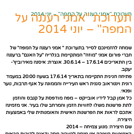
תערוכת "אמני רעננה על המפה" – יוני 2014
תערוכת "אמני רעננה על
המפה" – יוני 2014
שמחה להזמינכם לסייר בתערוכת "
אמני רעננה על המפה
" של
חברי פורום אמני "מוזה" המתקיימת בגלריה "על האגם" ברעננה
בין התאריכים 17.6.14 – 30.6.14. אוצרת: איסנה מאירוביץ'-
יעקב.
פתיחה חגיגית התקיימה בתאריך 17.6.14 בשעה 20:00 במעמד
רונית וינטראוב סגנית ראש העירייה והממונה על אגף תרבות, נוער
ופנאי.
כל אמן קבל לידיו אובייקט – מפה מודפסת על קנבס והוזמן
לתת פרשנות משלו לחוויות הזמן והמרחב שלו בעיר. אני מזמינה
אתכם לראות את הפרשנות האישית והאומנותית שלי באמצעות
היצירה.
שם היצירה:
מנוע צמיחה
– 2014