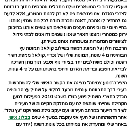
באמצעות היצירה אני מנסה להעביר מסר ודאגה לדורות הבאים
שעלינו לזכור כי המשאבים שלנו מתכלים ונהרסים מתוך בזבזנות
לצרכי האדם. אנו נימצאים פה לא רק להנות מהטבע, אלא לדעת
גם להחזיר לו אהבה, דאגה והכרת תודה לכל מה שמזין אותנו
בחיי היום יום וביניהם העצים הניפלאים העוטפים אותנו בחיבוק
ירוק כמטהרי ומצנני האויר שאנו נושמים ודואגים לבתי גידול
לציפורים המזמרות ומשמחות אותנו בשירתן.
הרכבת חלון על תמונת המפה בשילוב קולאג' תמונות עץ
הבוהיניה מ 4 עונות, תמונות שלי ושל נכדיי ,קולאג' ממפת העיר
רעננה וכולם משתלבים יחד בציורי נוף וטבע תוך מתן הערכה
לבריאת הטבע ובריאת האדם והיופי בהשתנותם על פי 4 עונות
השנה.
היצירה"מנוע צמיחה" מציגה את הקשר האישי שלי להשתרשות
בעירי דרך התבוננות עונתית
מבעד לחלוני
על שתיל עץ הבוהיניה
הגדל בחצרי. השתיל ניטע בט"ו בשבט 2010 בפעילות למען
הקהילה שהייתי שותפה לה עם מחלקת הקיימות של העיריה
לעידוד הייעור במרחב העירוני ועם יעקב גילת מפרויקט "עץ נולד".
אחר התפתחותו של העץ אני עוקבת במשך 4 שנים
בבלוג אישי
באתר שלי ומתעדת את צמיחתו בכל עונות השנה ( יחד עם