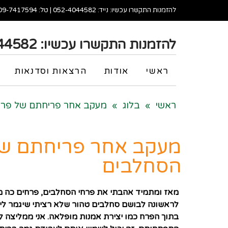
להזמנות התקשרו עכשיו: נייד:
052-4044582
| טל:
09-7417594
להזמנות התקשרו עכשיו:
44582
ראשי
אודות
הרצאות וסדנאות
Fa
Wh
ראשי
»
בלוג
»
מעקב אחר פריחתם של פרחי
מעקב אחר פריחתם של 
הסחלבים
מאז ומתמיד אהבתי את פרחי הסחלבים, פרחים כה מלכ
לראשונה לבושם סחלבים טהור שלא רציתי שיגמר לי מ
בתוך הפרח כמו יצירת אמנות מופלאה. אני ממליצה 