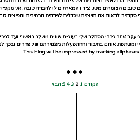
ספר וגם לשפר מיומנויות של צילום וחיבורם לצומח ואהבת הטבע
רים טובים הצומחים משני צידיו המארחים לו לחברה טובה. אני מקפ
ני סקרנית לראות את הניצנים שגדלים לפרחים מרהיבים ומפיצים 
עקב אחר פרחי הסחלב שלי בענפים שונים משלב ראשוני ועד לפריח
כדיי ומשתפת אותם בחיבור וההתפעלות מצמיחתם של פרחים ובכך 
This blog will be impressed by tracking allphase
הקודם
1
2
3
4
5
הבא