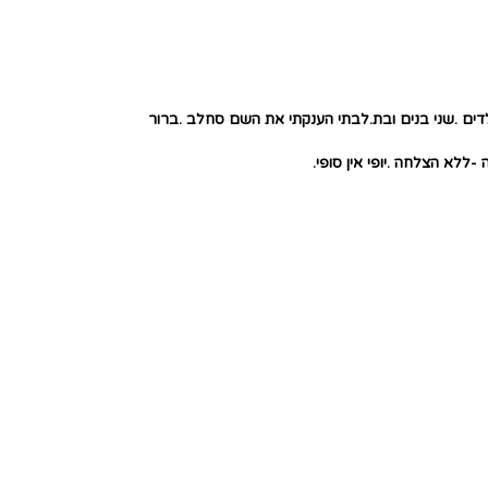
 החתונה שלי היה בידי זר סחלבים מהמם .די נדיר לתקופה(1975).יש לי שלושה ילדים .שני בנים ובת.לבתי הענקתי את השם סחלב .ברור