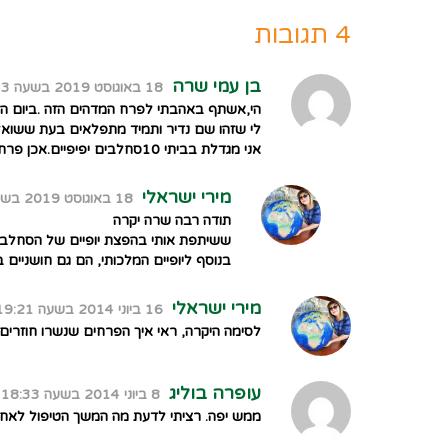
4 תגובות
בן עמי שרה
18 באוגוסט 2019 בשעה 11:43
לי שזהו שם נדיר ותמיד מתפלאים בעת ששואלים 
אני מגדלת בביתי 10סחלבים יפיפיים.אכן פרח אקזוטי,מלכותי ומשכר חושים .ככל שתביט בו ותנסה להבין את נפלאות הבריאה -ללא הצלחה .יופי אין סופי.
מירי ישראלי
18 באוגוסט 2019 בשעה 20:53
תודה רבה שרה יקרה
ששיתפת אותי בהפצת יופיים של הסחלבי
בנוסף ליופיים המלכותי, הם גם חושניים ב
מירי ישראלי
16 ביוני 2014 בשעה 19:21
לסימה היקרה, ראי איך הפרחים שנשרו חוזרים
עופרה בוליג
8 ביוני 2014 בשעה 18:33
ממש יפה. רציתי לדעת מה המשך הטיפול לאחר