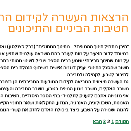
הרצאות העשרה לקידום החינ
חטיבות הביניים והתיכונים
"היכן מתחיל חינוך ההמונים?…מחינוך המחנכים." (ברל כצנלסון) ו
במיוחד לדור הצעיר על מנת לעורר בהם השראה עולמית שתניע אותם
על מנת שחינוך סביבתי יוטמע בבית הספר ויוביל לשינוי מהותי ב
חשוב שהסגל החינוכי יעניק דוגמה אישית בשיתוף הנהלת בית הס
לחיבור לטבע, לקהילה ולסביבה..
גם העשרה חיצונית המביאה לקידום המודעות הסביבתית הן בצורת 
משבר האקלים, משבר מגוון המינים בטבע, משבר הסביבה והעצמה
אני מזמינה אתכם להעניק לתלמידי בתי הספר היסודיים, חטיבות ה
האמנות, הטכנולוגיה, האנרגיה, המזון, החקלאות ושאר תחומי הקי
להגנה ושמירה על הטבע. כיצד ביכולת האדם לחזק את קשרי הגומל
הקודם
1
2
3
הבא