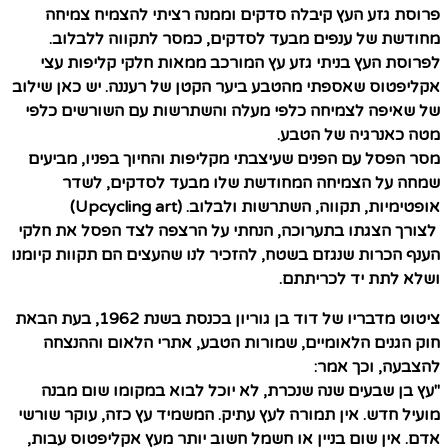
פרוסת גזע העץ קיבלה סדקים וממנה רציתי להצמיח צמיחה
מחודשת של ענפים מבעד לסדקים, כמסר לתקווה ללבלוב.
לפרוסת העץ בניתי גזע עץ המורכב ממאות חלקי קליפות עצי
אקליפטוס שאספתי מהטבע ביער הקטן של רעננה. יש כאן שילוב
של שאיפה לצמיחה כלפי מעלה והשתרשות עם השורשים כלפי
מטה כאנרגיה של הטבע.
מסר הפסל עם הפנים שעיצבתי מקליפות והחיוך בפניו, מביעים
שמחה על הצמיחה המחודשת שלו מבעד לסדקים, לשדר
אופטימיות, תקווה, השתרשות ולבלוב. (Upcycling art)
לצורך הצגתו בתערוכה, הנחתי על הרצפה לצד הפסל את חלקי
הענף הכרות שנגזם בשטח, להזכיר לנו שהעצים הם תקוות קיומנו
ושלא לתת יד לכריתתם.
ציטוט מדבריו של דוד בן גוריון בכנסת בשנת 1962, בעת הבאת
חוק הגנים הלאומיים, שמורות הטבע, אתרי הלאום וההנצחה
להצבעה, וכך אמר:
"עץ בן שבעים שנה שנכרת, לא יוכל לבוא במקומו שום מבנה
מועיל חדש. אין תמורה לעץ עתיק. המשמיד עץ כזה, עוקר שורשי
אדם. אין שום בניין או חשמל חשוב יותר מעץ אקליפטוס עבות,