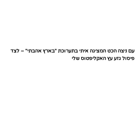
עם ניצה הכט המציגה איתי בתערוכת "בארץ אהבתי" – לצד
פיסול גזע עץ האקליפטוס שלי