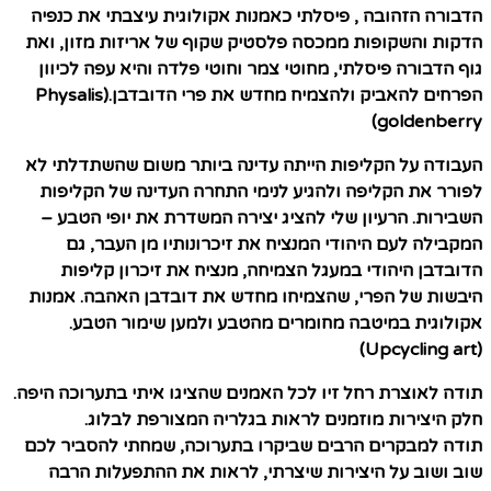
הדבורה הזהובה , פיסלתי כאמנות אקולוגית עיצבתי את כנפיה
הדקות והשקופות ממכסה פלסטיק שקוף של אריזות מזון, ואת
גוף הדבורה פיסלתי, מחוטי צמר וחוטי פלדה והיא עפה לכיוון
הפרחים להאביק ולהצמיח מחדש את פרי הדובדבן.(Physalis
)
goldenberry
העבודה על הקליפות הייתה עדינה ביותר משום שהשתדלתי לא
לפורר את הקליפה ולהגיע לנימי התחרה העדינה של הקליפות
השבירות. הרעיון שלי להציג יצירה המשדרת את יופי הטבע –
המקבילה לעם היהודי המנציח את זיכרונותיו מן העבר, גם
הדובדבן היהודי במעגל הצמיחה, מנציח את זיכרון קליפות
היבשות של הפרי, שהצמיחו מחדש את דובדבן האהבה. אמנות
אקולוגית במיטבה מחומרים מהטבע ולמען שימור הטבע.
(Upcycling art)
תודה לאוצרת רחל זיו לכל האמנים שהציגו איתי בתערוכה היפה.
חלק היצירות מוזמנים לראות בגלריה המצורפת לבלוג.
תודה למבקרים הרבים שביקרו בתערוכה, שמחתי להסביר לכם
שוב ושוב על היצירות שיצרתי, לראות את ההתפעלות הרבה