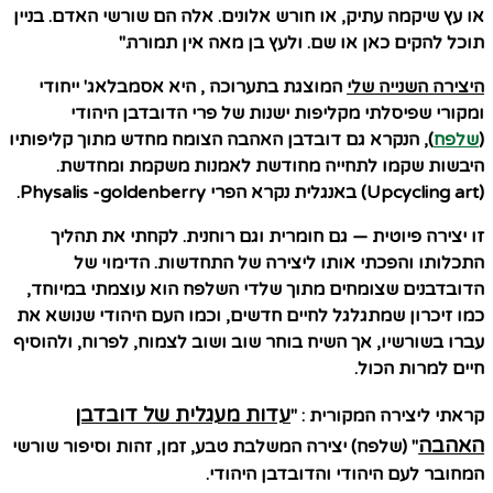
או עץ שיקמה עתיק, או חורש אלונים. אלה הם שורשי האדם. בניין
תוכל להקים כאן או שם. ולעץ בן מאה אין תמורה."
היצירה השנייה שלי
המוצגת בתערוכה , היא אסמבלאג' ייחודי
ומקורי שפיסלתי מקליפות ישנות של פרי
הדובדבן היהודי
(
שלפח
), הנקרא גם
דובדבן האהבה
הצומח מחדש מתוך קליפותיו
היבשות שקמו לתחייה מחודשת לאמנות משקמת ומחדשת.
(Upcycling art) באנגלית נקרא הפרי
Physalis -goldenberry
.
זו יצירה פיוטית — גם חומרית וגם רוחנית. לקחתי את תהליך
התכלותו והפכתי אותו ליצירה של התחדשות. הדימוי של
הדובדבנים שצומחים מתוך שלדי השלפח הוא עוצמתי במיוחד,
כמו זיכרון שמתגלגל לחיים חדשים, וכמו העם היהודי שנושא את
עברו בשורשיו, אך השיח בוחר שוב ושוב לצמוח, לפרוח, ולהוסיף
חיים למרות הכול.
עדות מעגלית של דובדבן
קראתי ליצירה המקורית :
"
האהבה
" (שלפח) יצירה המשלבת טבע, זמן, זהות וסיפור שורשי
המחובר לעם היהודי והדובדבן היהודי.