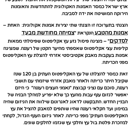
ארץ ישראל כמסר האמנות האקולוגית להתחדשות והאומנות
הירוקה המושיטה את ידה לסביבה.
הצגתי בתערוכה זו הצגתי שתי יצירות אמנות אקולוגית: האחת –
אמנות
מהטבע
צמיחה מחודשת מבעד
הנקראת "
לסדקים
" – מציגה פיסול גזע עץ אקליפטוס שפיסלתי ממאות
קליפות עצי אקליפטוס שאספתי מהיער הקטן של רעננה. שמציגה
אמנות בעקבות מאבק אקטיביסטי אזרחי להצלת עץ האקליפטוס
מפני הכריתה.
זאת כמסר להצלתו של עץ האקליפטוס העתיק בן 120 שנה
שקיבל היתר כריתה ולאחר מאבק אזרחי שיזמתי עם תושבי
רעננה, סוכם עם נציגי קבוצת "נאמני העצים רעננה" כי היזם
יאפשר לגזום ענף עבות מהעץ כך שלא יפריע למהלך הבניה של
הבניין החדש. התבקשנו לדאוג לאגרונום שילווה את הגיזום שהיה
במימון ועד חקלאי רעננה שהיו שותפים למאבק להציל את עץ
האקליפטוס העתיק' מפני כריתה. לאחר גיזום הענף הגדול, לקחתי
למזכרת פלטת בול עץ וחלקי עץ שגזמו לחלקים שונים.