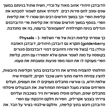
הדובדבן היהודי אהוב מאוד על נכדיי, השיח שתול בגינתם במשך
שנים ומניב להם פירות רבים. לימדתי אותם לשמור לסבתא את
קליפות הפרי וכך במשך חודשים רבים הם שמרו לי את קליפות
הפרי. בנוסף במשך חודשים שמרתי את קליפות פרי הדובדבנים
הגדלים בגינה הקהילתית "הפעמונים" ברעננה, בה אני מתנדבת.
כך שמרתי קליפות רבות של פרי
השלפח
-( Physalis -
goldenberry
)
הנקרא גם דובדבן היהודים, דובדבן האהבה
וגולדן ברי (בשל פירותיו הזהובים דמויי דובדבנים) סגורים
בקופסה על מנת לשמר אותם שלא יתפוררו עם הזמן. קליפת
הפרי מעניקה לו את הגנה מפני פגיעות ומשבחת את טעמו.
החלטתי להצמיח מחדש את הדובדבנים בתוך הקליפות מיובשות,
להציג צמיחה חדשה מתוך הישן שכבר הקיים, להצמיח שיח
שלפח חדש, בו שורשיו מחבלים מעניקים לו את הענפים, העלים
והפרחים שמציג מעגל הצמיחה המחודשת. את הגבעולים פיסלתי
מחבלים ישנים, העלים פוסלו משאריות נייר בשכבות ועליהם
ציירתי בצבעי אקריליק, הפירות חלקם הדבקתי עם הפרי
הדובדבן היבש בתוך קליפתו, וחלקם שילבתי בציור על הבד. את