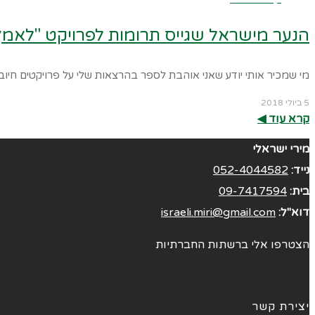
הנער מישראל שגייס תרומות לפרויקט "לאמץ 
מי שמכיר אותי יודע שאני אוהבת לספר בהרצאות שלי על פרויקטים חי
5 ביולי 2018
קרא עוד ◀︎
מירי ישראלי
נייד:
052-4044582
בית:
09-7417594
דוא"ל:
israeli.miri@gmail.com
הצטרפו אלי ברשתות החברתיות
יצירת קשר