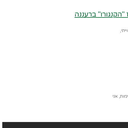
 "הקנגורו" ברעננה
יתי,
ות, אני