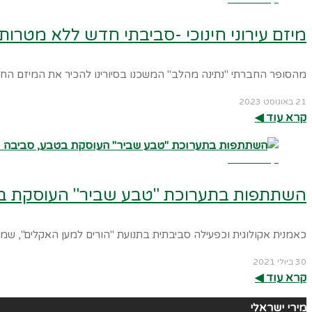
מיזם עירוני חינוכי -סביבתי חדש ללא מטרות 
מהסופר החברתי "נתינה מהלב" המשכנו בסיורינו להכיר את המיזם החברתי
21 באוגוסט 2023
קרא עוד ◀︎
קרא עוד ←
השתתפות בתערוכת "טבע שביר" העוסקת בטבע, ס
כאמנית אקולוגית וכפעילה סביבתית בתנועת "הורים למען האקלים", שמ
30 ביולי 2021
קרא עוד ◀︎
מירי ישראלי