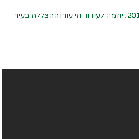
"לטעת עץ בעיר" מעקב אחר שתיל "עץ הבוהיניה" ששתלתי בחצרי בט"ו בשבט – שנת 2010, יוזמה לעידוד הייעור וההצללה בעיר