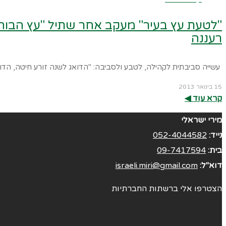
רעננה
עשייה סביבתית לקהילה, לטבע ולסביבה: "הדואג לשנה זורע חיטה, הדואג
15 בינואר 2013
קרא עוד ◀︎
מירי ישראלי
נייד:
052-4044582
בית:
09-7417594
דוא"ל:
israeli.miri@gmail.com
הצטרפו אלי ברשתות החברתיות