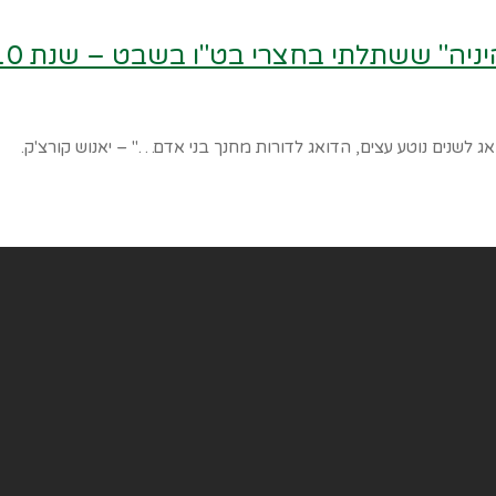
 לשנים נוטע עצים, הדואג לדורות מחנך בני אדם…" – יאנוש קורצ'ק.