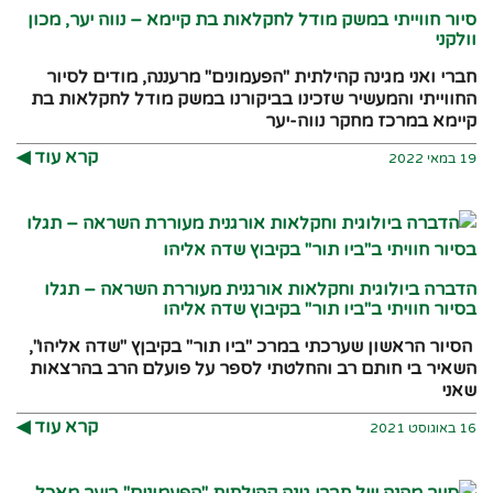
סיור חווייתי במשק מודל לחקלאות בת קיימא – נווה יער, מכון
וולקני
חברי ואני מגינה קהילתית "הפעמונים" מרעננה, מודים לסיור
החווייתי והמעשיר שזכינו בביקורנו במשק מודל לחקלאות בת
קיימא במרכז מחקר נווה-יער
קרא עוד ◀︎
19 במאי 2022
הדברה ביולוגית וחקלאות אורגנית מעוררת השראה – תגלו
בסיור חוויתי ב"ביו תור" בקיבוץ שדה אליהו
הסיור הראשון שערכתי במרכ "ביו תור" בקיבןץ "שדה אליהו",
השאיר בי חותם רב והחלטתי לספר על פועלם הרב בהרצאות
שאני
קרא עוד ◀︎
16 באוגוסט 2021