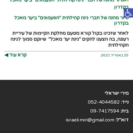
פתח סרגל נגישות
סיור מהנה של חברי גינה קהילתית "הפעמונים" ביער מאכל
בקדרון
לאחר שזכינו בקול קורא מטעם מחלקת הקיימות של עיריית
רעננה, בה הצענו להקים "גינת יער מאכל" שיוקם סמוך לגינה
הקהילתית
קרא עוד ◀︎
25 באפריל 2021
מירי ישראלי
נייד:
052-4044582
בית:
09-7417594
דוא"ל:
israeli.miri@gmail.com