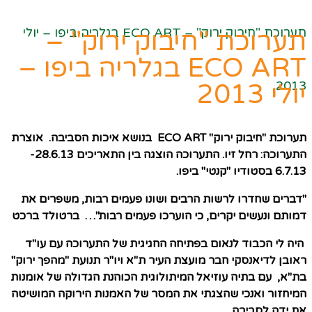
תערוכת "חיבוק ירוק" – ECO ART בגלריה ביפו – יולי
תערוכת "חיבוק ירוק" –
ECO ART בגלריה ביפו –
2013
יולי 2013
תערוכת "חיבוק ירוק" ECO ART בנושא איכות הסביבה. אוצרת
התערוכה: רחל זיו.
התערוכה הוצגה בין התאריכים 28.6.13-
6.7.13 בסטודיו "קנטי" ביפו.
"דברים שחדרו לרשות הרבים ושונו פעמים רבות, משפרים את
דמותם ונעשים יקרים, כי הוערכו פעמים רבות"… ברטולד ברכט
היה לי הכבוד לנאום בפתיחה החגיגית של התערוכה עם עו"ד
ראובן לדיאנסקי חבר מועצת העיר ת"א ויו"ר תנועת "מהפך ירוק"
בת"א, עם בתיה עוזיאל המיתולוגית הכוהנת הגדולה של אומנות
המיחזור ואנכי שהצגתי את המסר של האמנות הירוקה המושיטה
את ידה לסביבה.