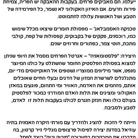
ייעלמו. הם מאביקים פרחים. בעקבות ההאבקה יש הפריה, צמיחת
פירות וזרעים. אם האיזון האקולוגי לא נשמר, כל הפירמידה של
הטבע ושל האנושות עלולה להתמוטט.
טכניקה האסמבלאג' – מפסולת חומרים שיצאו מכלל שימוש
כמו, רוכסנים, פקקים של בקבוקים, קפסולות של קפה, קולבי
מתכת, חוטי צמר, כפתורים וחרוזים ישנים.
היצירה: "
פלסטומאניה
" – אגרטל הפרחים מסמל את היופי שניתן
למצוא בפסולת הפלסטיק החומר שהשתלט על כולנו המיוצר
מנפט, אשר מיליונים ממוצריו נשטפים אל האוקיינוסים מדי יום,
מתגלגלים לשרשרת המזון של הדגים ובעלי החיים שאוכלים
אותם, מזהמים את האדמה, האוויר ומי התהום, פוגעים במאזן
האקולוגי ומציגים את תלות האדם המודרני כמכור לפלסטיק
בעולם כולו ואת הנזק הנגרם לכולנו בעקבות תלות זו לאדם,
לטבע ולסביבה.
הייתה לי הזכות להציג ולהדריך עם מורתי היקרה האמנית בתיה
עוזיאל בסדנת יצירה לפיסול פרצופים מגלילי נייר קרטון, בה
הדרכנו את המבקרים בתערוכה "חיבוק ירוק" כיצד לפסל