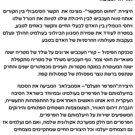
היצירה: "
החוט המקשר
"- מציגה את הקשר הסימבולי בין הקורים
אותה טווה העכביש לבין היכולת שלנו לטוות את הגורל שלנו
ויחסי הגומלין בין האדם לבעלי החיים והקשר כאחים לטבע,
במטרה לעודד את שמירת המגוון הביולוגי בעולמינו ההולך ונעלם
בעקבות פעולותיו ההרסניות של האדם בטבע.
טכניקה הפיסול – קורי העכביש ארוגים על שלד של מטריה ישנה
משאריות חוטי צמר. גוף העכביש משלד של מטריה מתקפלת
ישנה המעוטרת במנקה מקטרות. העיניים מכפתורים ישנים והחרק
שנתפס ברשת נוצר מפסולת של קפסולות קפה.
היצירה:"
הפרפר הנעלם"
– אסמבלאג' המביעה את הסכנה
בהיעלמותם של הפרפרים בעולמינו ובמיוחד בישראל. הסיבה
העיקרית היא אנחנו האנשים האחראים על ההתפתחות התעשייה,
הגברת זיהום האוויר, הצטמצמות השטחים הפתוחים והירוקים
המשפיעים ישירות על היעלמותם של הפרפרים.
הפרפרים הם חלק ממערכת אקולוגית שלמה, ואם הם נעלמים אז
גם הצמחים ייעלמו וכל היצורים החיים שמתקיימים מצמחים