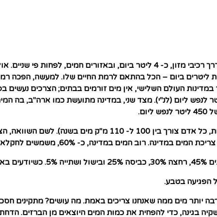
 רק חלק קטן מאד מצריכת המים היומית.
ות ליטרים ביום – הכל בהתאם לרמת החיים שלו. למעשה, הפכה רמ
65 מאוכלוסיית העולם, בעיקר במדינות העולם השלישי, אין מים זורמים בבתים; ה
 מינימאלית. הצריכה הממוצעת באוכלוסייה זו היא כ- 50 ליטר לנפש ליום (לנ"י). מצד שני, במד
ום.
 לחסוך.
ל הפגיעה בטבע.
הרבה יותר מים ממה שאנחנו צריכים באמת. מה עושים? מתקינים חס
ה בגינה, כדי להפחית את כמות המים היוצאים מן הברזים. הדחת מ