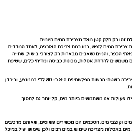
ת צריכת המים לנפש, כמו רמת צריכת האנרגיה, לאחד המדדים
צרכים נעשים בפאתי הכפר, והמים נשאבים מבארות רק לצורכי בישול, שתייה
ינה מתועשת כמו ארה"ב, בה המים משמשים להדחת אסלות, מכונות כביסה ומדיחי כלים, שטיפת
בישראל הצריכה הממוצעת נעה בין 270 ל- 300 לנ"י (במלים אחרות, כל אדם צורך בין 100 ל- 110 מ"ק מים בשנה). לשם השוואה, הצריכה בשטחי הרשות הפלשתינית היא כ- 80 לנ"י בממוצע, ובירדן
כמים וקוצבי מים. חסכמים הם מכשירים פשוטים, שאותם מרכיבים
ים באסלות מצריכה שימוש במים רבים ולכן שימוש יעיל במיכל