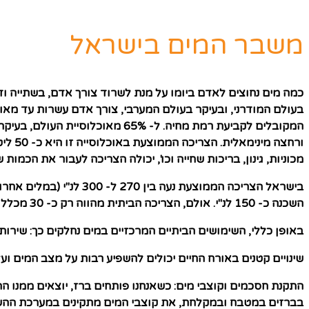
משבר המים בישראל
כמה מים נחוצים לאדם ביומו על מנת לשרוד צורך אדם, בשתייה ודרך רכיבי מזון, כ- 4 ליטר ביום, ובאזורים חמים, לפחות פי שניים. אולם זהו
בעולם המודרני, ובעיקר בעולם המערבי, צורך אדם עשרות עד מא
המקובלים לקביעת רמת מחיה. ל- %
ורחצה
מכוניות, גינון, בריכות שחייה וכו', יכולה הצריכה לעבור את הכמות של 450 ליטר לנפש לי
השכנה כ- 150 לנ"י. אולם, הצריכה הביתית מהווה רק כ- 30 מכלל צריכת המים במדינה. רוב המים במדינה, כ- 60%, משמשים לחקלאות.
באופן כללי, השימושים הביתיים המרכזיים במים נחלקים כך: שירותים 45%, רחצה 30%, כביסה 25% ובישול ושתייה 5%. כשיודעים באילו פעולות אנו משתמשים ביותר מים, קל יותר גם
שינויים קטנים באורח החיים יכולים להשפיע רבות על מצב המים וע
התקנת חסכמים וקוצבי מים: כשאנחנו פותחים ברז, יוצאים ממנו 
בברזים במטבח ובמקלחת, את קוצבי המים מתקינים במערכת ההשקי