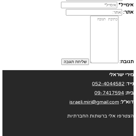
אימייל*
אתר:
תגובה:
מירי ישראלי
נייד:
052-4044582
בית:
09-7417594
דוא"ל:
israeli.miri@gmail.com
הצטרפו אלי ברשתות החברתיות