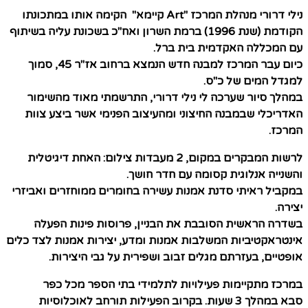
נילי דרורי מנהלת המרכז
"Art קיימא"
הקימה אותו במתכונתו
הקודמת (שנת 1996) ברמת השרון ואח"כ בשכונת עליה בשיתוף
עם המכללה האקדמית בית ברל.
כיום עבר המרכז למבנה חדש הנמצא ברחוב אז"ר 45, סמוך
למגדל המים של כ"ס.
במהלך סיור שערכה לי נילי דרורי, התרשמתי מאוד מהשימור
האדריכלי שבמבנה החיצוני ומהעיצוב הפנימי אשר ביצע צוות
המרכז.
לרשות המבקרים במקום, 2 מעבדות צילום: האחת דיגיטלית
והשנייה אנלוגית קסומה עם חדר חושך.
במקביל ראיתי סדנת אמנות עשירה בחומרים ממוחזרים ואביזרי
יצירה.
בשדרה הראשית הסובבת את הבניין, פרוסות פינות הפעלה
אינטראקטיביות המשלבות אמנות ומדע, יצירות אמנות לצד כלים
אופטיים, בעזרתם מגלים זבוב ושפירית על גבי היצירות.
במרכז מתקיימות פעילויות לתלמידי בתי הספר מכל כפר
סבא במהלך 3 שעות. בקרוב הפעילות תורחב לאוכלוסיות