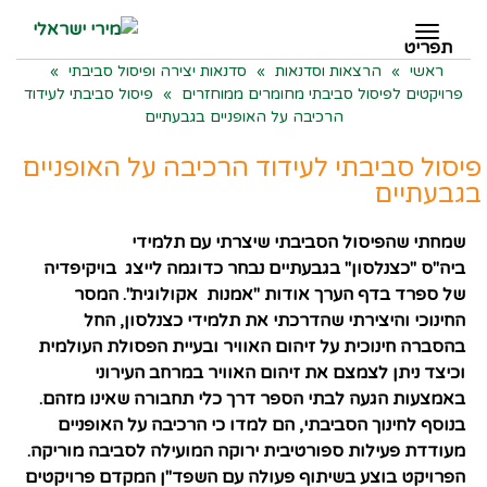
תפריט
תפריט
ראשי
»
הרצאות וסדנאות
»
סדנאות יצירה ופיסול סביבתי
»
פרויקטים לפיסול סביבתי מחומרים ממוחזרים
»
פיסול סביבתי לעידוד
הרכיבה על האופניים בגבעתיים
פיסול סביבתי לעידוד הרכיבה על האופניים
בגבעתיים
שמחתי שהפיסול הסביבתי שיצרתי עם תלמידי
ביה"ס "כצנלסון" בגבעתיים נבחר כדוגמה לייצג בויקיפדיה
של ספרד בדף הערך אודות "אמנות אקולוגית". המסר
החינוכי והיצירתי שהדרכתי את תלמידי כצנלסון, החל
בהסברה חינוכית על זיהום האוויר ובעיית הפסולת העולמית
וכיצד ניתן לצמצם את זיהום האוויר במרחב העירוני
באמצעות הגעה לבתי הספר דרך כלי תחבורה שאינו מזהם.
בנוסף לחינוך הסביבתי, הם למדו כי הרכיבה על האופניים
מעודדת פעילות ספורטיבית ירוקה המועילה לסביבה מוריקה.
הפרויקט בוצע בשיתוף פעולה עם השפד"ן המקדם פרויקטים