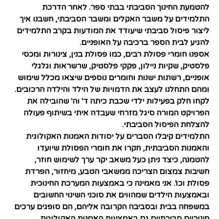
להטמעת החינוך הסביבתי בבתי ספר. לאחר הדרכת
התלמידים על משבר האקלים ומשבר הסביבתי, חשבנו איך
ליצור פיסול סביבתי שיעודד את המודעות בקרב התלמידים
להגיע לבית הספר ברכיבה על האופניים.
אספנו חומרי פסולת רבים, כמו פסולת בנין, צינורות ומכסי
פלסטיק, שקיות ניילון, פקקי פלסטיק, שרשראות וגלגלי
אופניים, רשתות ישנות וחומרים נוספים שיצאו מכלל שימוש
ומהם התחלנו לעצב את הדמויות של הילד והילדה הרכובים.
לקחו חלק בפעילות ילדי שכבת כיתה ד' וה' שהובילה את
הפרויקט המורה סיגל מזרחי שעבדה איתי בשיתוף פעולה
להצלחת הפיסול הסביבתי.
התלמידים קיבלו הסברים על יסודות האמנות האקולוגית
והאמנות הסביבתית, חקרו את חומרי הפסולת שיועדו
להטמנה, כיצד ניתן כעל משאב יקר ערך לשימוש חוזר,
חשיבות צמצום הצריכה ממשאבי הטבע, מיחזור, הפרדת
פסולת וכו'. אני מאמינה כי באמצעות המערכת החינוכית
ובאמצעות הילדים שמהווים את סוכני השינוי החשובים
במשפחה בבית ובסביבה הקרובה אליהם, הם סופגים ערכים
חינוכיים סביבתיים גם באמצעות האמנות האקולוגית