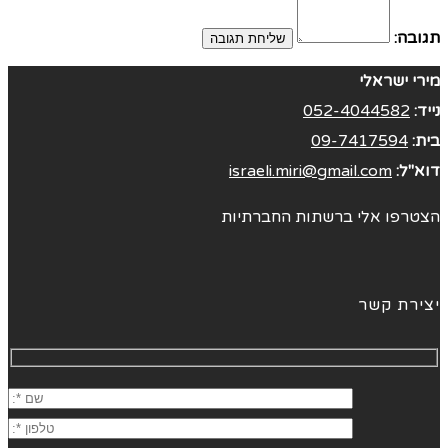
תגובה:
מירי ישראלי
נייד:
052-4044582
בית:
09-7417594
דוא"ל:
israeli.miri@gmail.com
הצטרפו אלי ברשתות החברתיות
יצירת קשר