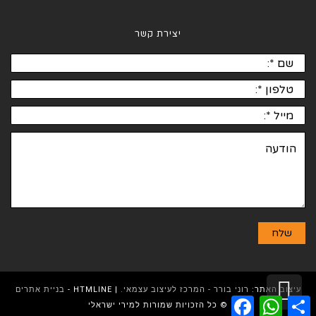
יצירת קשר
גלילה
עיצוב האתר:
רוני בורר - המרכז לעיצוב עצמאי.
| HTMLINE -
בניית אתרים
Facebook
WhatsApp
Share
לראש
© כל הזכויות שמורות למירי ישראלי