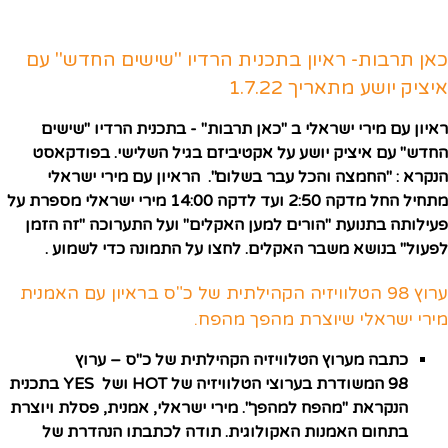
כאן תרבות- ראיון בתכנית הרדיו "שישים החדש" עם
איציק יושע מתאריך 1.7.22
ראיון עם מירי ישראלי ב "כאן תרבות" - בתכנית הרדיו "שישים
החדש" עם איציק יושע על אקטיביזם בגיל השלישי. בפודקאסט
הנקרא : "החמצה והכל עבר בשלום". הראיון עם מירי ישראלי
מתחיל החל מדקה 2:50 ועד לדקה 14:00 מירי ישראלי מספרת על
פעילותה בתנועת "הורים למען האקלים" ועל התערוכה "זה הזמן
לפעול" בנושא משבר האקלים. לחצו על התמונה כדי לשמוע .
ערוץ 98 הטלוויזיה הקהילתית של כ"ס בראיון עם האמנית
מירי ישראלי שיוצרת מהפך מהפח.
כתבה מערוץ הטלוויזיה הקהילתית של כ"ס –
ערוץ
98 המשודרת בערוצי הטלוויזיה של HOT ושל YES בתכנית
הנקראת "מהפח למהפך". מירי ישראלי, אמנית, פסלת ויוצרת
בתחום האמנות האקולוגית. תודה לכתבתו הנהדרת של