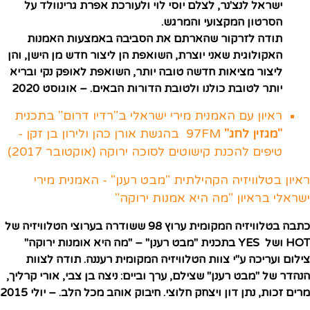
ישראל לנצ'נר, לצלם יוסי לוי ולעורכת אפרת גרינוולד על
הסרטון המקצועי והמרגש.
תודה לזרקור שהארתם את הסביבה באמצעות האמנות
האקולוגית שאני יוצרת, השואפת הן ליצור חדש מן הישן, והן
ליצור מציאות חדשה טובה יותר, השואפת לאופק נקי ובריא
יותר לטובת כולנו ולטובת הדורות הבאים. – אוגוסט 2020
ראיון עם האמנית מירי ישראלי ב"רדיו דרום" בתכנית
"מגזין לחג"
97FM בהגשת אורן כהן ולירון בן זקן -
טיפים להכנת קישוטים לסוכה ירוקה (אוקטובר 2017)
ראיון בטלוויזיה הקהילתית "מבט רענן" - האמנית מירי
ישראלי בראיון "מה היא אמנות ירוקה"
כתבה בטלוויזיה המקומית ערוץ 98
ששודרה בערוצי הטלוויזיה של
HOT ושל YES בתכנית "מבט רענן" –
"
מה היא אומנות ירוקה
"
צילום ועריכה ע"י צוות הטלוויזיה המקומית רעננה. תודה לצוות
הנהדר של
"מבט
רענן"
שצילם, ערך וביים: ניצה בן צבי, אורי קרליך,
מרים זכות, נתן דון ויצחק חלוצי. חיבוק אוהב מכל הלב. – יולי 2015