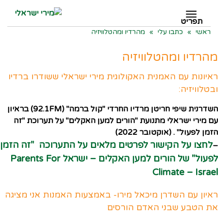
תפריט
תפריט
ראשי
»
כתבו עלי
»
מהרדיו ומהטלוויזיה
מהרדיו ומהטלוויזיה
ראיונות עם האמנית האקולוגית מירי ישראלי ששודרו ברדיו
ובטלוויזיה:
השדרנית שיפי חריטן מרדיו החרדי
"קול ברמה"
(92.1FM) בראיון
עם מירי ישראלי מ
תנועת "הורים למען האקלים"
על תערוכת "זה
הזמן לפעול"
. (אוקטובר 2022)
לחצו על הקישור לפרטים מלאים על התערוכה "זה הזמן
–
לפעול" של הורים למען האקלים – ישראל Parents For
Climate – Israel
ראיון עם השדרן מיכאל מירו- באמצעות האמנות אני מציגה
את הטבע שבני האדם הורסים