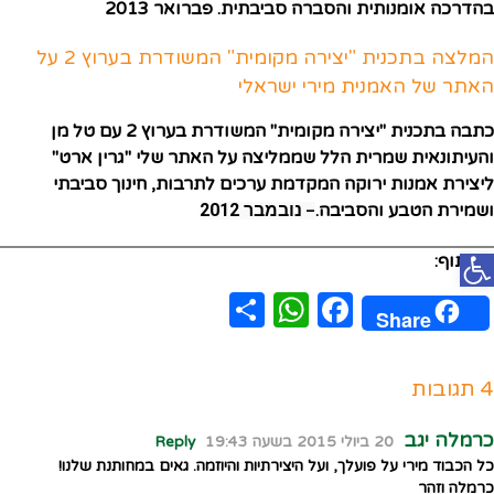
בהדרכה אומנותית והסברה סביבתית. פברואר 2013
המלצה בתכנית "יצירה מקומית" המשודרת בערוץ 2 על
האתר של האמנית מירי ישראלי
כתבה בתכנית "יצירה מקומית" המשודרת בערוץ 2 עם טל מן
והעיתונאית שמרית הלל שממליצה על האתר שלי "גרין ארט"
ליצירת אמנות ירוקה המקדמת ערכים לתרבות, חינוך סביבתי
ושמירת הטבע והסביבה.
נובמבר 2012
– 
פתח סרגל נגישות
לשיתוף:
WhatsApp
Share
Facebook
Share
4 תגובות
כרמלה יגב
20 ביולי 2015 בשעה 19:43
Reply
כל הכבוד מירי על פועלך, ועל היצירתיות והיוזמה. גאים במחותנת שלנו!
כרמלה וזהר