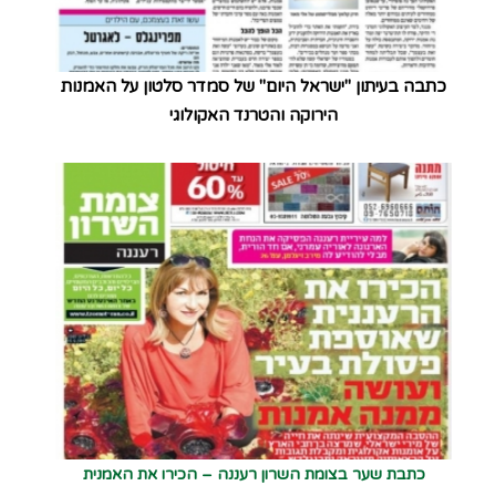
כתבה בעיתון "ישראל היום" של סמדר סלטון על האמנות
הירוקה והטרנד האקולוגי
כתבת שער בצומת השרון רעננה – הכירו את האמנית