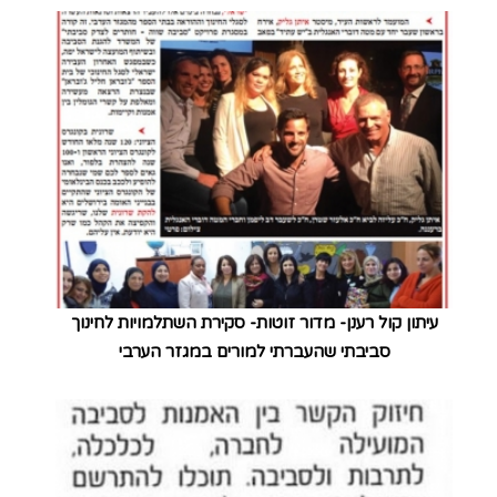
עיתון קול רענן- מדור זוטות- סקירת השתלמויות לחינוך
סביבתי שהעברתי למורים במגזר הערבי