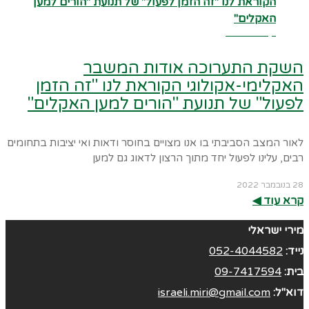
קרא עוד ←
השקת התערוכה אודות המשבר
האקלימי-אקולוגי הקוראת לנו "זה הזמן
לפעול" של תנועת "הורים למען האקלים"
לאור המצב הסביבתי בו אנו מצויים בחוסר ודאות ואי יציבות בתחומים
רבים, עלינו לפעול יחד מתוך הרצון לדאוג גם למען
28 בנובמבר 2022
קרא עוד ◀︎
מירי ישראלי
נייד:
052-4044582
בית:
09-7417594
דוא"ל:
israeli.miri@gmail.com