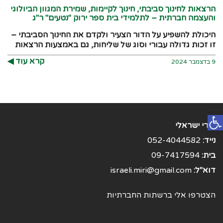
הרצאות לחינוך סביבתי, חינוך לקיימות, שמירת המגוון הביולוגי
והעצמה חברתית – לתלמידי בית ספר ירוק "נטעים" ר"ג
היכולת להשפיע על הדור הצעיר ולקדם את החינוך הסביבתי –
זו זכות גדולה עבורי וסוג של שליחות, גם באמצעות הרצאות
קרא עוד ◀︎
9 בדצמבר 2024
פתח סרגל נגישות
מירי ישראלי
נייד:
052-4044582
בית:
09-7417594
דוא"ל:
israeli.miri@gmail.com
הצטרפו אלי ברשתות החברתיות