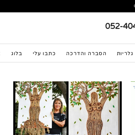
052-40
גלריות
הסברה והדרכה
כתבו עלי
בלוג
צ