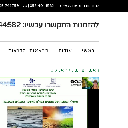
להזמנות התקשרו עכשיו: נייד:
052-4044582
| טל:
09-7417594
להזמנות התקשרו עכשיו:
44582
Fa
ראשי
אודות
הרצאות וסדנאות
Wh
ראשי
»
שינוי האקלים