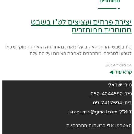
קרא עוד ←
יצירת פרחים ועציצים לט"ו בשבט
מחומרים ממוחזרים
ט"ו בשבט זהו חג האהוב עלי מאוד. מאחר וזה הוא חג המוקדש כולו
לטבע ולסביבה. מתחברים לאהבת הצומח ועל התועלת
14 בינואר 2014
קרא עוד ◀︎
מירי ישראלי
נייד:
052-4044582
בית:
09-7417594
דוא"ל:
israeli.miri@gmail.com
הצטרפו אלי ברשתות החברתיות