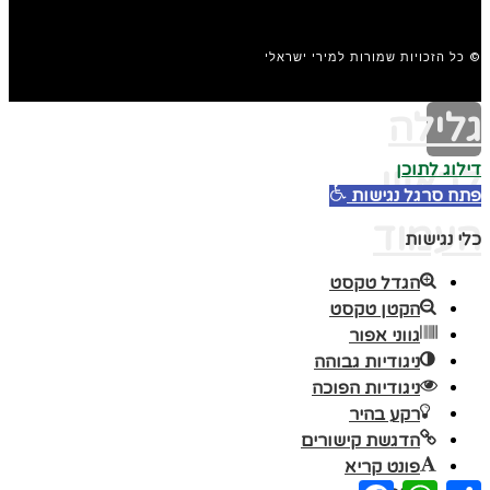
© כל הזכויות שמורות למירי ישראלי
גלילה
דילוג לתוכן
לראש
פתח סרגל נגישות
העמוד
כלי נגישות
הגדל טקסט
הקטן טקסט
גווני אפור
ניגודיות גבוהה
ניגודיות הפוכה
רקע בהיר
הדגשת קישורים
פונט קריא
Facebook
WhatsApp
Share