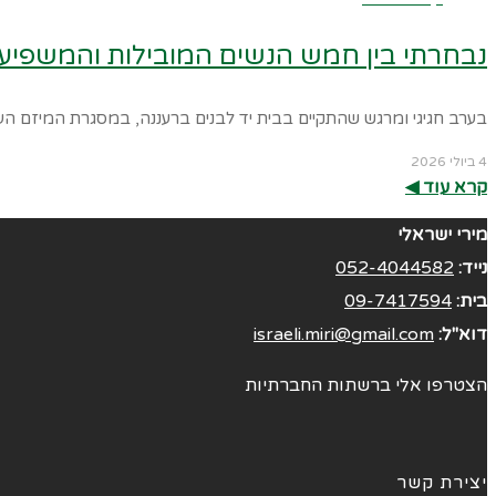
נבחרתי בין חמש הנשים המובילות והמשפיעות ברעננה לשנת 2026 – בתחו
בערב חגיגי ומרגש שהתקיים בבית יד לבנים ברעננה, במסגרת המיזם העירוני "נשים יוצרות
4 ביולי 2026
קרא עוד ◀︎
מירי ישראלי
נייד:
052-4044582
בית:
09-7417594
דוא"ל:
israeli.miri@gmail.com
הצטרפו אלי ברשתות החברתיות
יצירת קשר