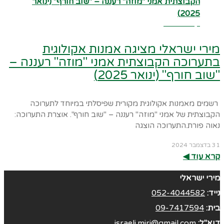
קרא עוד ←
מירי ישראלי מציגה אמנות אקולוגית
בתערוכה הקבוצתית אמני "מוזה" רעננה –
"שוב חורף" (ינואר 2025)
רשמים מאמנות אקולוגית מקורית שפיסלתי במיוחד לתערוכה
הקבוצתית של אמני "מוזה" רעננה – "שוב חורף". אוצרת התערוכה:
נאוה פורת.התערוכה הוצגה
31 בדצמבר 2024
קרא עוד ◀︎
מירי ישראלי
נייד:
052-4044582
בית:
09-7417594
דוא"ל:
israeli.miri@gmail.com