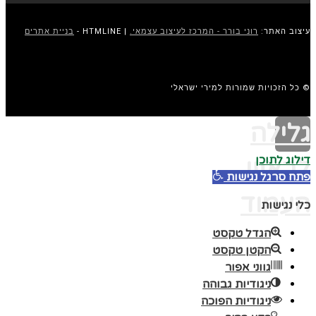
עיצוב האתר:
רוני בורר - המרכז לעיצוב עצמאי.
| HTMLINE -
בניית אתרים
© כל הזכויות שמורות למירי ישראלי
גלילה
דילוג לתוכן
לראש
פתח סרגל נגישות
העמוד
כלי נגישות
הגדל טקסט
הקטן טקסט
גווני אפור
ניגודיות גבוהה
ניגודיות הפוכה