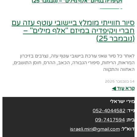
קרא עוד ←
סיור חווייתי מומלץ ביישובי עוטף עזה עם
חברי ויקיפדיה במיזם "אלף מילים" –
(נובמבר 25)
לאחר כל סיור שאני עורכת ביישובי עוטף עזה, נצרבים בזיכרון
המראות, הריחות, סיפורי הגבורה, הכאב, ההרס, חוסן התושבים,
האחווה והתקווה
14 בנובמבר 2025
קרא עוד ◀︎
מירי ישראלי
נייד:
052-4044582
בית:
09-7417594
דוא"ל:
israeli.miri@gmail.com