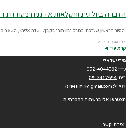
הדברה ביולוגית וחקלאות אורגנית מעוררת הש
הסיור הראשון שערכתי במרכ "ביו תור" בקיבןץ "שדה אליהו", השאיר ב
16 באוגוסט 2021
קרא עוד ◀︎
מירי ישראלי
נייד:
052-4044582
בית:
09-7417594
דוא"ל:
israeli.miri@gmail.com
הצטרפו אלי ברשתות החברתיות
יצירת קשר