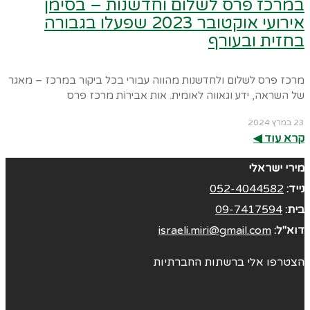
במרכז פרס לשלום וחדשנות – בסימן
אירועי אוקטובר 2023 שפעלו בגבורה
בחזית ובעורף
מרכז פרס לשלום ולחדשנות מהווה עבורי בכל ביקור במרכז – מאגר
של השראה, ידע וגאווה לאומית. אות אבירוֹת מרכז פרס
23 במרץ 2024
קרא עוד ◀︎
מירי ישראלי
נייד:
052-4044582
בית:
09-7417594
דוא"ל:
israeli.miri@gmail.com
הצטרפו אלי ברשתות החברתיות