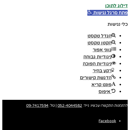
דילוג לתוכן
פתח סרגל נגישות
כלי נגישות
הגדל טקסט
הקטן טקסט
גווני אפור
ניגודיות גבוהה
ניגודיות הפוכה
רקע בהיר
הדגשת קישורים
פונט קריא
איפוס
להזמנות התקשרו עכשיו: נייד:
052-4044582
| טל:
09-7417594
Facebook