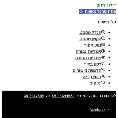
דילוג לתוכן
פתח סרגל נגישות
כלי נגישות
הגדל טקסט
הקטן טקסט
גווני אפור
ניגודיות גבוהה
ניגודיות הפוכה
רקע בהיר
הדגשת קישורים
פונט קריא
איפוס
להזמנות התקשרו עכשיו: נייד:
052-4044582
| טל:
09-7417594
Facebook